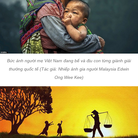
Bức ảnh người mẹ Việt Nam đang bế và địu con từng giành giải
thưởng quốc tế (Tác giả: Nhiếp ảnh gia người Malaysia Edwin
Ong Wee Kee)