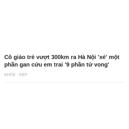
Cô giáo trẻ vượt 300km ra Hà Nội 'xẻ' một
phần gan cứu em trai '9 phần tử vong'
KHỎE - ĐẸP