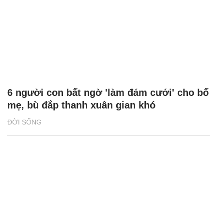
6 người con bất ngờ 'làm đám cưới' cho bố
mẹ, bù đắp thanh xuân gian khó
ĐỜI SỐNG