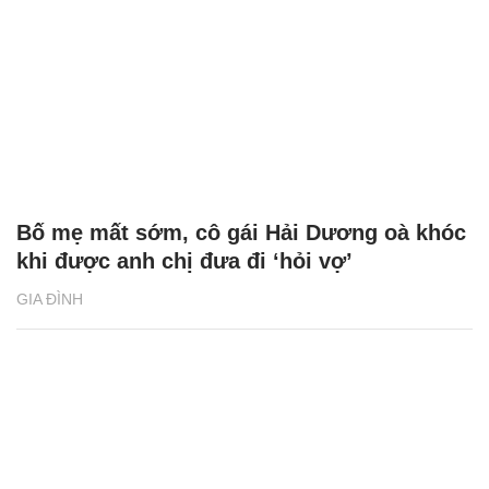
Bố mẹ mất sớm, cô gái Hải Dương oà khóc
khi được anh chị đưa đi ‘hỏi vợ’
GIA ĐÌNH