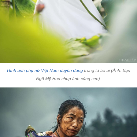
Hình ảnh phụ nữ Việt Nam duyên dáng
trong tà áo ài (Ảnh: Bạn
Ngô Mỹ Hoa chụp ảnh cùng sen).