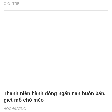
GIỚI TRẺ
Thanh niên hành động ngăn nạn buôn bán,
giết mổ chó mèo
HỌC ĐƯỜNG