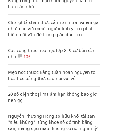
Bảng công thức đạo hàm nguyên hàm cơ
bản cần nhớ
Clip lột tả chân thực cảnh anh trai và em gái
như 'chó với mèo', người tinh ý còn phát
hiện một vấn đề trong giáo dục con
Các công thức hóa học lớp 8, 9 cơ bản cần
nhớ
106
Mẹo học thuộc Bảng tuần hoàn nguyên tố
hóa học bằng thơ, câu nói vui vẻ
20 số điện thoại ma ám bạn không bao giờ
nên gọi
Nguyễn Phương Hằng sở hữu khối tài sản
"siêu khủng", từng khoe sổ đỏ tính bằng
cân, mắng cựu mẫu 'không có nổi nghìn tỷ'