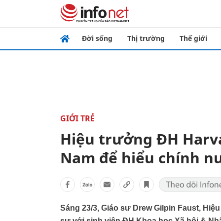
Đời sống
Thị trường
Thế giới
GIỚI TRẺ
Hiệu trưởng ĐH Harvar
Nam để hiểu chính n
Sáng 23/3, Giáo sư Drew Gilpin Faust, Hi
sự với sinh viên ĐH Khoa học Xã hội & Nh