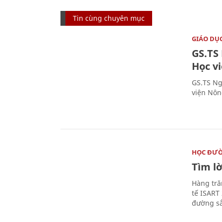
Tin cùng chuyên mục
GIÁO DỤ
GS.TS
Học v
GS.TS Ng
viện Nôn
HỌC ĐƯ
Tìm lờ
Hàng tră
tế ISART
đường sắ