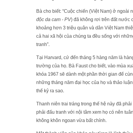
Bà cho biết: “Cuộc chiến (Việt Nam) ở ngoài nư
độc da cam - PV
) đã không rơi trên đất nước 
khoảng hơn 3 triệu quân và dân Việt Nam thi
cả hai xã hội của chúng ta đều sống với nhữn
tranh”.
Tại Harvard, cứ đến tháng 5 hàng năm là hàn
trường của họ. Bà Faust cho biết, vào mùa xuâ
khóa 1967 sẽ dành một phần thời gian để cùn
những tháng năm đại học của họ và thảo luậ
thế kỷ ra sao.
Thanh niên trai tráng trong thế hệ này đã phả
phải đấu tranh với nội tâm xem họ có nên tuâ
không khôn ngoan vừa bất chính.