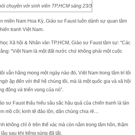
nói chuyện với sinh viên TP.HCM sáng 23/3
iến miền Nam Hoa Kỳ, Giáo sư Faust luôn dành sự quan tâm
chiến tranh Việt Nam.
a học Xã hội & Nhân văn TP.HCM, Giáo sư Faust tâm sự: “Các
rằng: “Việt Nam là một đất nước chứ không phải một cuộc
ôi vẫn hằng mong một ngày nào đó, Việt Nam trong tâm trí tôi
ngờ ập đến với thế hệ chúng tôi, mà là một quốc gia và xã hội
ng động và triển vọng của nó”.
áo sư Faust thấu hiểu sâu sắc hậu quả của chiến tranh là tàn
em mồ côi; kinh tế đảo lộn, dân chúng chia rẽ…
nh không chỉ ở trên thể xác mà còn nằm trong tâm hồn, thậm
lâu sau khi tiếng súng đã tắt.