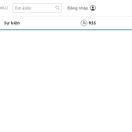
18822
Đăng nhập
Sự kiện
RSS