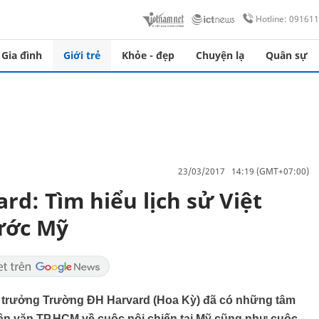
Hotline: 09161
Gia đình
Giới trẻ
Khỏe - đẹp
Chuyện lạ
Quân sự
23/03/2017 14:19 (GMT+07:00)
d: Tìm hiểu lịch sử Việt
ước Mỹ
ệu trưởng Trường ĐH Harvard (Hoa Kỳ) đã có những tâm
ân văn TP.HCM về cuộc nội chiến tại Mỹ cũng như cuộc