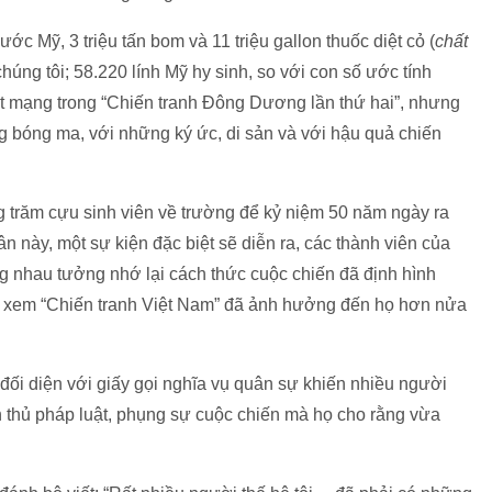
ớc Mỹ, 3 triệu tấn bom và 11 triệu gallon thuốc diệt cỏ (
chất
chúng tôi; 58.220 lính Mỹ hy sinh, so với con số ước tính
ệt mạng trong “Chiến tranh Đông Dương lần thứ hai”, nhưng
g bóng ma, với những ký ức, di sản và với hậu quả chiến
g trăm cựu sinh viên về trường để kỷ niệm 50 năm ngày ra
n này, một sự kiện đặc biệt sẽ diễn ra, các thành viên của
g nhau tưởng nhớ lại cách thức cuộc chiến đã định hình
n xem “Chiến tranh Việt Nam” đã ảnh hưởng đến họ hơn nửa
i đối diện với giấy gọi nghĩa vụ quân sự khiến nhiều người
n thủ pháp luật, phụng sự cuộc chiến mà họ cho rằng vừa