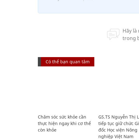
Có thể bạn quan tâm
Chăm sóc sức khỏe cần
GS.TS Nguyễn Thị 
thực hiện ngay khi cơ thể
tiếp tục giữ chức 
còn khỏe
đốc Học viện Nông
nghiệp Việt Nam