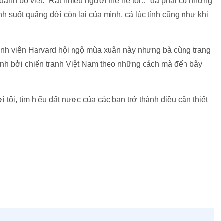
 đánh bộ viết: “Rất nhiều người thế hệ tôi… đã phải có những
h suốt quãng đời còn lại của mình, cả lúc tỉnh cũng như khi
sinh viên Harvard hội ngộ mùa xuân này nhưng bà cùng trang
hình bởi chiến tranh Việt Nam theo những cách mà đến bây
tôi, tìm hiểu đất nước của các bạn trở thành điều cần thiết