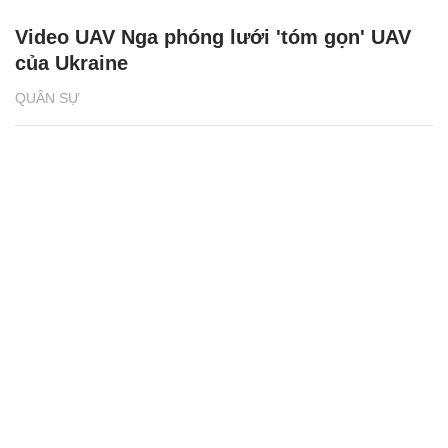
Video UAV Nga phóng lưới 'tóm gọn' UAV
của Ukraine
QUÂN SỰ