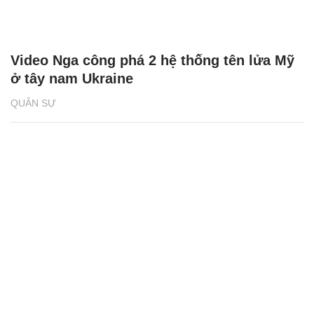
Video Nga công phá 2 hệ thống tên lửa Mỹ
ở tây nam Ukraine
QUÂN SỰ