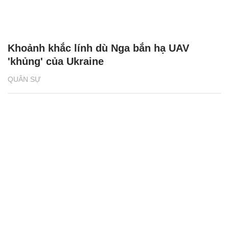
Khoảnh khắc lính dù Nga bắn hạ UAV
'khủng' của Ukraine
QUÂN SỰ