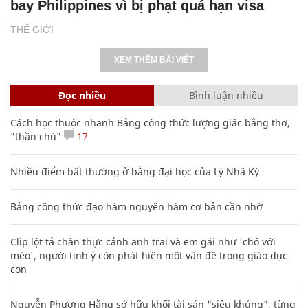
bay Philippines vì bị phạt quá hạn visa
THẾ GIỚI
XEM THÊM BÀI VIẾT
Đọc nhiều
Bình luận nhiều
Cách học thuộc nhanh Bảng công thức lượng giác bằng thơ,
"thần chú"
17
Nhiều điểm bất thường ở bằng đại học của Lý Nhã Kỳ
Bảng công thức đạo hàm nguyên hàm cơ bản cần nhớ
Clip lột tả chân thực cảnh anh trai và em gái như 'chó với
mèo', người tinh ý còn phát hiện một vấn đề trong giáo dục
con
Nguyễn Phương Hằng sở hữu khối tài sản "siêu khủng", từng