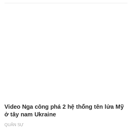
Video Nga công phá 2 hệ thống tên lửa Mỹ
ở tây nam Ukraine
QUÂN SỰ