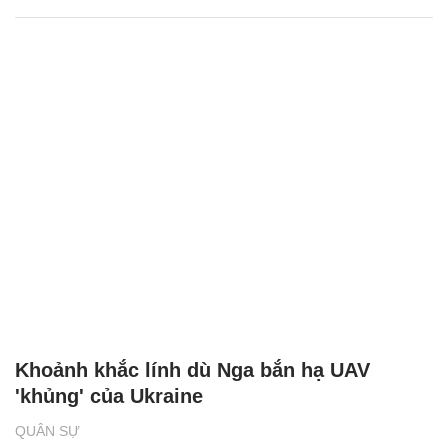
Khoảnh khắc lính dù Nga bắn hạ UAV
'khủng' của Ukraine
QUÂN SỰ