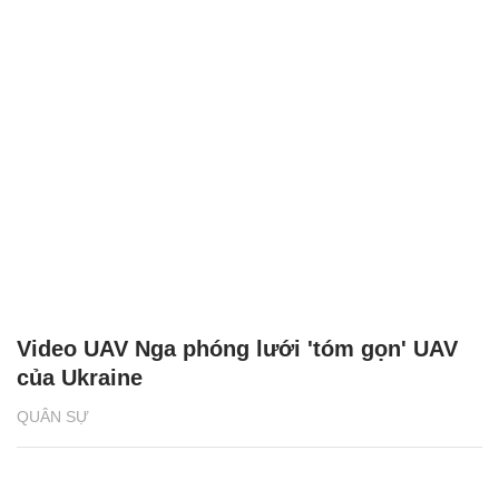
Video UAV Nga phóng lưới 'tóm gọn' UAV
của Ukraine
QUÂN SỰ