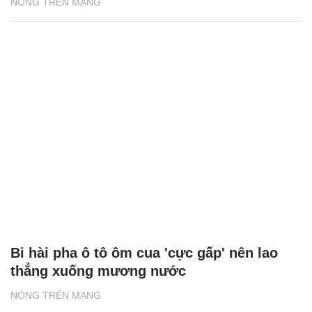
NÓNG TRÊN MẠNG
Bi hài pha ô tô ôm cua 'cực gấp' nên lao
thẳng xuống mương nước
NÓNG TRÊN MẠNG