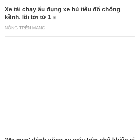
Xe tải chạy ẩu đụng xe hủ tiếu đổ chổng
kềnh, lỗi tới từ 1
NÓNG TRÊN MẠNG
'Ma men' đánh võng xe máy trên phố khiến ai