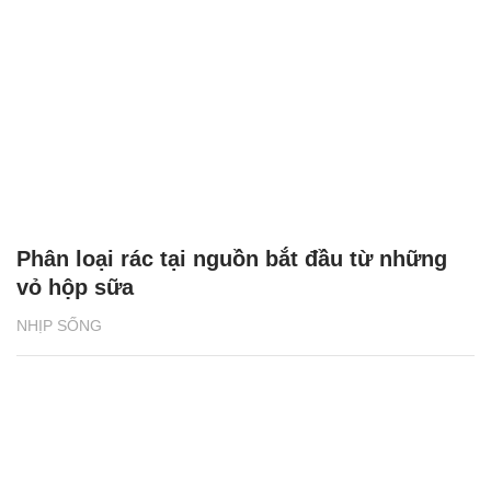
Phân loại rác tại nguồn bắt đầu từ những
vỏ hộp sữa
NHỊP SỐNG