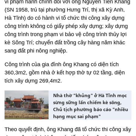
vi phạm hành chính đối với ông Nguyễn Tiến Khang
(SN 1958, trú tại phường Hưng Trí, thị xã Kỳ Anh,
Hà Tĩnh) do có hành vi tổ chức thi công xây dựng
công trình không có giấy phép xây dựng; xây dựng
công trình trong phạm vi bảo vệ công trình thủy lợi
kè Sông Trí; chuyển đất trồng cây hàng năm khác
sang đất phi nông nghiệp.
Công trình của gia đình ông Khang có diện tích
360,3m2, gồm nhà ở kết hợp thờ tự 02 tầng, diện
tích xây dựng 269,4m2.
Nhà thờ "khủng" ở Hà Tĩnh mọc
sừng sững lấn chiếm kè sông,
Chủ tịch phường báo cáo "nhiều
hạng mục sai phạm"
Theo quyết định, ông Khang đã tổ chức thi công xây