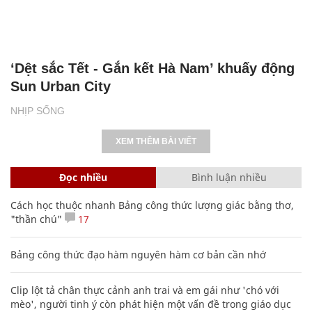
‘Dệt sắc Tết - Gắn kết Hà Nam’ khuấy động
Sun Urban City
NHỊP SỐNG
XEM THÊM BÀI VIẾT
Đọc nhiều
Bình luận nhiều
Cách học thuộc nhanh Bảng công thức lượng giác bằng thơ,
"thần chú"
17
Bảng công thức đạo hàm nguyên hàm cơ bản cần nhớ
Clip lột tả chân thực cảnh anh trai và em gái như 'chó với
mèo', người tinh ý còn phát hiện một vấn đề trong giáo dục