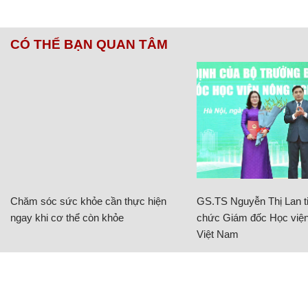
CÓ THỂ BẠN QUAN TÂM
Chăm sóc sức khỏe cần thực hiện
GS.TS Nguyễn Thị Lan ti
ngay khi cơ thể còn khỏe
chức Giám đốc Học viện
Việt Nam