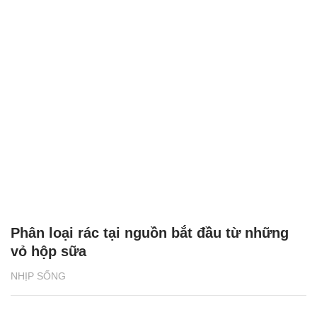
Phân loại rác tại nguồn bắt đầu từ những
vỏ hộp sữa
NHỊP SỐNG