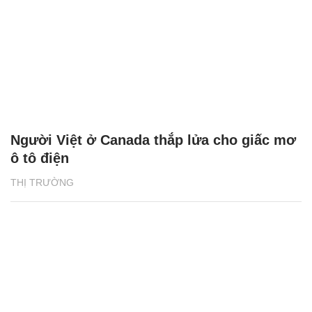
Người Việt ở Canada thắp lửa cho giấc mơ
ô tô điện
THỊ TRƯỜNG