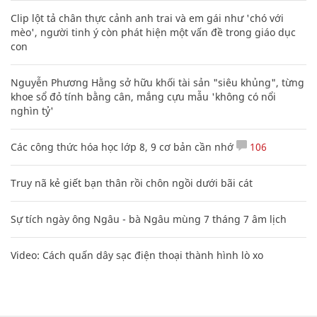
Clip lột tả chân thực cảnh anh trai và em gái như 'chó với
mèo', người tinh ý còn phát hiện một vấn đề trong giáo dục
con
Nguyễn Phương Hằng sở hữu khối tài sản "siêu khủng", từng
khoe sổ đỏ tính bằng cân, mắng cựu mẫu 'không có nổi
nghìn tỷ'
Các công thức hóa học lớp 8, 9 cơ bản cần nhớ
106
Truy nã kẻ giết bạn thân rồi chôn ngồi dưới bãi cát
Sự tích ngày ông Ngâu - bà Ngâu mùng 7 tháng 7 âm lịch
Video: Cách quấn dây sạc điện thoại thành hình lò xo