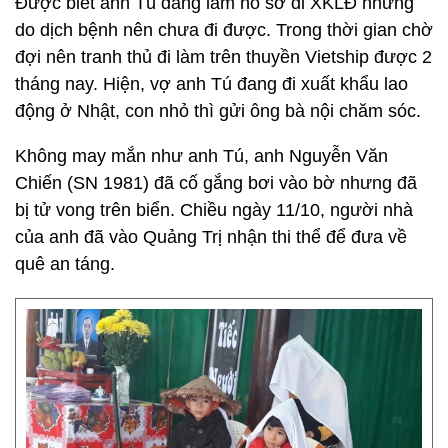
Được biết anh Tú đang làm hồ sơ đi XKLĐ nhưng
do dịch bệnh nên chưa đi được. Trong thời gian chờ
đợi nên tranh thủ đi làm trên thuyền Vietship được 2
tháng nay. Hiện, vợ anh Tú đang đi xuất khẩu lao
động ở Nhật, con nhỏ thì gửi ông bà nội chăm sóc.
Không may mắn như anh Tú, anh Nguyễn Văn
Chiến (SN 1981) đã cố gắng bơi vào bờ nhưng đã
bị tử vong trên biển. Chiều ngày 11/10, người nhà
của anh đã vào Quảng Trị nhận thi thể để đưa về
quê an táng.