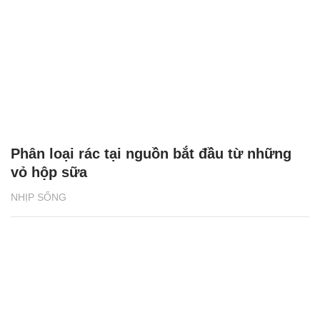
Phân loại rác tại nguồn bắt đầu từ những
vỏ hộp sữa
NHỊP SỐNG