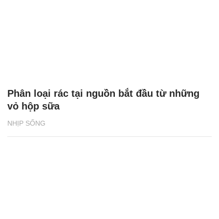
Phân loại rác tại nguồn bắt đầu từ những
vỏ hộp sữa
NHỊP SỐNG