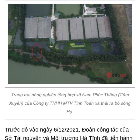
Trang trại nông nghiệp tổng hợp xã Nam Phúc Thăng (Cẩm
Xuyên) của Công ty TNHH MTV Tịnh Toàn xả thải ra bờ sông
Họ.
Trước đó vào ngày 6/12/2021, Đoàn công tác của
Sở Tài nguyên và Môi trường Hà Tĩnh đã tiến hành