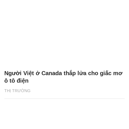
Người Việt ở Canada thắp lửa cho giấc mơ
ô tô điện
THỊ TRƯỜNG