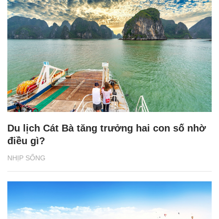
Du lịch Cát Bà tăng trưởng hai con số nhờ
điều gì?
NHỊP SỐNG