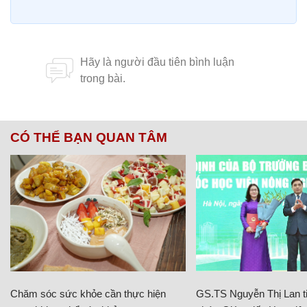
CÓ THỂ BẠN QUAN TÂM
Chăm sóc sức khỏe cần thực hiện
GS.TS Nguyễn Thị Lan ti
ngay khi cơ thể còn khỏe
chức Giám đốc Học viện
Việt Nam