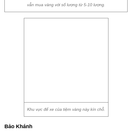
Khu vực để xe của tiệm vàng này kín chỗ.
Bảo Khánh
Hoa hồng mạ vàng hút khách trước ngày 8/3, giới
trẻ săn lùng nhiều
Giá vàng "lên đỉnh" nhưng đây là cảnh báo dành