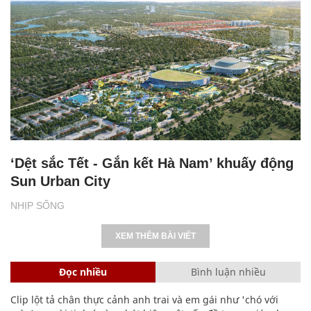
‘Dệt sắc Tết - Gắn kết Hà Nam’ khuấy động
Sun Urban City
NHỊP SỐNG
XEM THÊM BÀI VIẾT
Đọc nhiều
Bình luận nhiều
Clip lột tả chân thực cảnh anh trai và em gái như 'chó với
mèo', người tinh ý còn phát hiện một vấn đề trong giáo dục
con
Bảng công thức đạo hàm nguyên hàm cơ bản cần nhớ
Cách học thuộc nhanh Bảng công thức lượng giác bằng thơ,