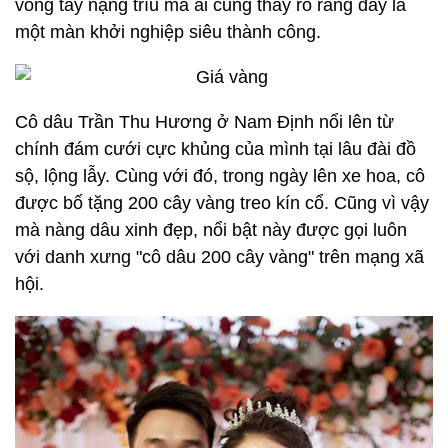
vòng tay nặng trĩu mà ai cũng thấy rõ ràng đây là
một màn khởi nghiệp siêu thành công.
Cô dâu Trần Thu Hương ở Nam Định nổi lên từ
chính đám cưới cực khủng của mình tại lâu đài đồ
sộ, lộng lẫy. Cùng với đó, trong ngày lên xe hoa, cô
được bố tặng 200 cây vàng treo kín cổ. Cũng vì vậy
mà nàng dâu xinh đẹp, nổi bật này được gọi luôn
với danh xưng "cô dâu 200 cây vàng" trên mạng xã
hội.