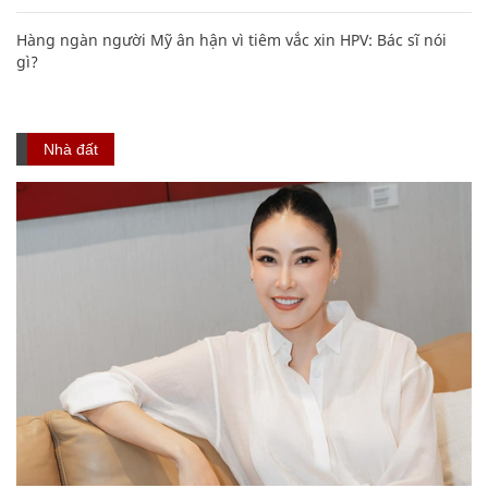
Hàng ngàn người Mỹ ân hận vì tiêm vắc xin HPV: Bác sĩ nói
gì?
Nhà đất