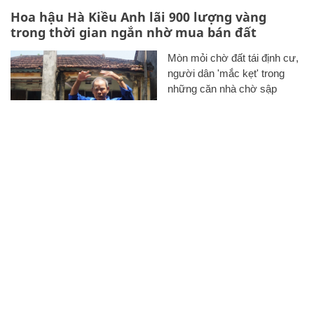
Hoa hậu Hà Kiều Anh lãi 900 lượng vàng
trong thời gian ngắn nhờ mua bán đất
Mòn mỏi chờ đất tái định cư,
người dân 'mắc kẹt' trong
những căn nhà chờ sập
TP.HCM dùng hơn 6.600 nhà
đất chưa sử dụng để bố trí tái
định cư