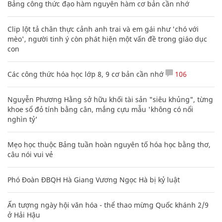
Bảng công thức đạo hàm nguyên hàm cơ bản cần nhớ
Clip lột tả chân thực cảnh anh trai và em gái như 'chó với
mèo', người tinh ý còn phát hiện một vấn đề trong giáo dục
con
Các công thức hóa học lớp 8, 9 cơ bản cần nhớ
106
Nguyễn Phương Hằng sở hữu khối tài sản "siêu khủng", từng
khoe sổ đỏ tính bằng cân, mắng cựu mẫu 'không có nổi
nghìn tỷ'
Mẹo học thuộc Bảng tuần hoàn nguyên tố hóa học bằng thơ,
câu nói vui vẻ
Phó Đoàn ĐBQH Hà Giang Vương Ngọc Hà bị kỷ luật
Ấn tượng ngày hội văn hóa - thể thao mừng Quốc khánh 2/9
ở Hải Hậu