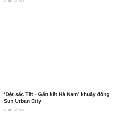
‘Dệt sắc Tết - Gắn kết Hà Nam’ khuấy động
Sun Urban City
NHỊP SỐNG
XEM THÊM BÀI VIẾT
Đọc nhiều
Bình luận nhiều
Cách học thuộc nhanh Bảng công thức lượng giác bằng thơ,
"thần chú"
17