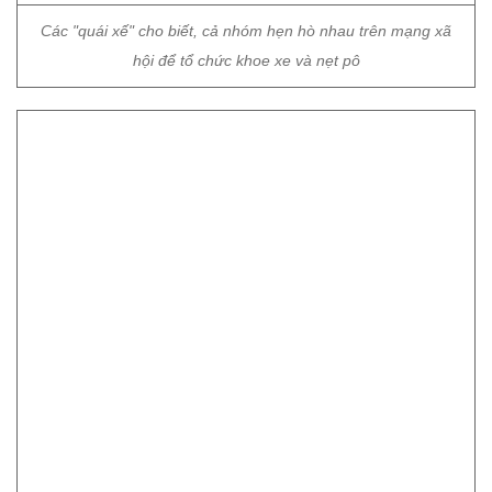
Trong buổi tối 18/12, hàng chục trường hợp này đã bị đưa về
trụ sở Công an phường Xuân La, Công an phường Nhật Tân,