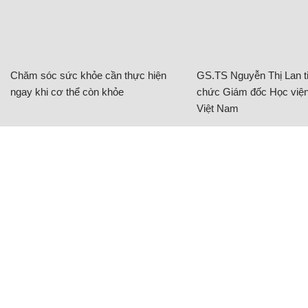
Việt Nam
BAT Việt Nam tiếp sức phụ nữ vùng biên
giới phát triển sinh kế
NHỊP SỐNG