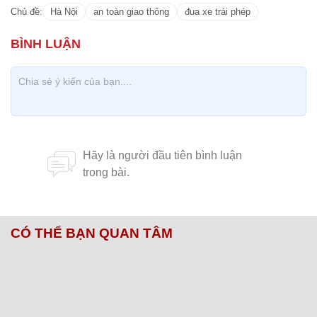
CÓ THỂ BẠN QUAN TÂM
Chăm sóc sức khỏe cần thực hiện
GS.TS Nguyễn Thị Lan ti
ngay khi cơ thể còn khỏe
chức Giám đốc Học viện