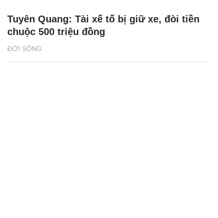
2 giải đấu Taekwondo kịch tính trong tuần
lễ thể thao của CJ K Festa 2025
NHỊP SỐNG