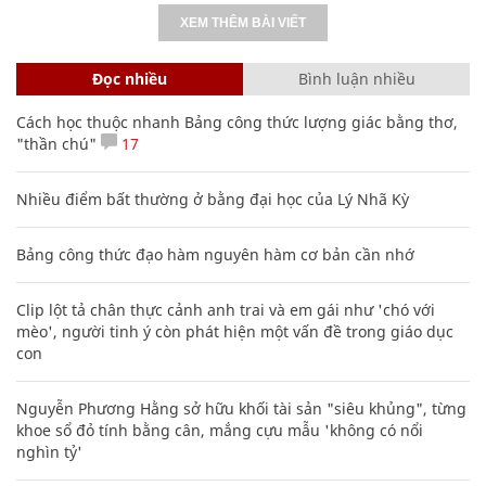
Nhiều điểm bất thường ở bằng đại học của Lý Nhã Kỳ
Bảng công thức đạo hàm nguyên hàm cơ bản cần nhớ
Clip lột tả chân thực cảnh anh trai và em gái như 'chó với
mèo', người tinh ý còn phát hiện một vấn đề trong giáo dục
con
Nguyễn Phương Hằng sở hữu khối tài sản "siêu khủng", từng
khoe sổ đỏ tính bằng cân, mắng cựu mẫu 'không có nổi
nghìn tỷ'
Các công thức hóa học lớp 8, 9 cơ bản cần nhớ
106
Truy nã kẻ giết bạn thân rồi chôn ngồi dưới bãi cát
Sự tích ngày ông Ngâu - bà Ngâu mùng 7 tháng 7 âm lịch