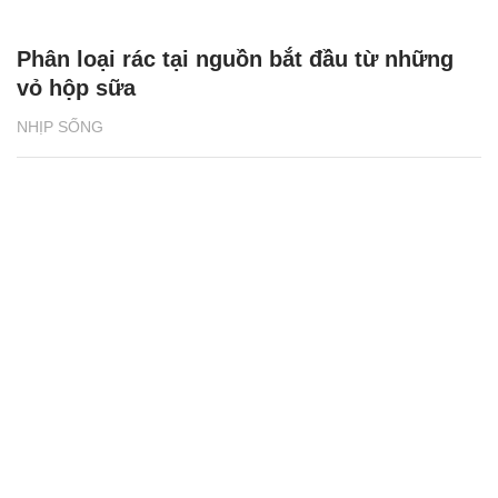
Tổng quan Phát triển bền vững 2024 của
BAT Việt Nam: Những thành tựu ấn tượng
NHỊP SỐNG