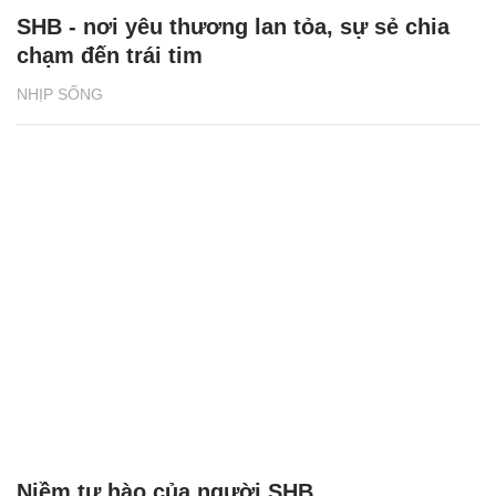
Niềm tự hào của người SHB
NHỊP SỐNG