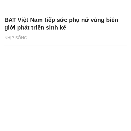
Bia Tuborg bắt tay cùng rapper Jay Park
khuấy động mùa hè 2026
NHỊP SỐNG