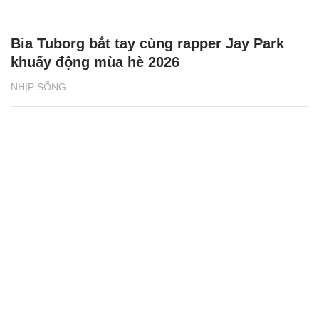
Phân loại rác tại nguồn bắt đầu từ những
vỏ hộp sữa
NHỊP SỐNG