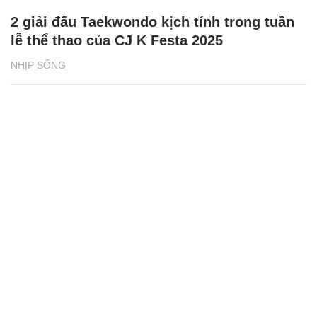
SHB - nơi yêu thương lan tỏa, sự sẻ chia
chạm đến trái tim
NHỊP SỐNG