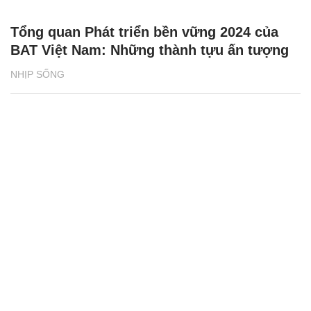
Tuyên Quang: Tài xế tố bị giữ xe, đòi tiền
chuộc 500 triệu đồng
ĐỜI SỐNG