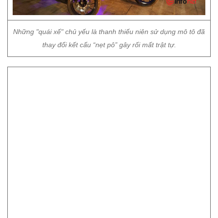
Những "quái xế" chủ yếu là thanh thiếu niên sử dụng mô tô đã
thay đổi kết cấu “nẹt pô” gây rối mất trật tự.
Chỉ sau ít phút, các tổ công tác đã áp sát, khống chế, đưa