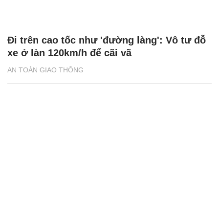
Đi trên cao tốc như 'đường làng': Vô tư đỗ
xe ở làn 120km/h để cãi vã
AN TOÀN GIAO THÔNG