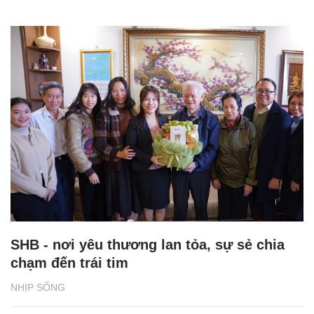
SHB - nơi yêu thương lan tỏa, sự sẻ chia
chạm đến trái tim
NHỊP SỐNG