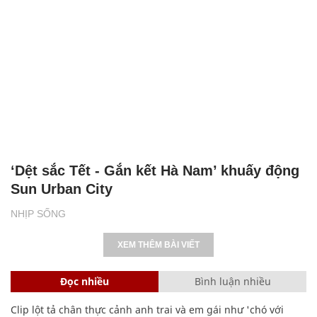
‘Dệt sắc Tết - Gắn kết Hà Nam’ khuấy động
Sun Urban City
NHỊP SỐNG
XEM THÊM BÀI VIẾT
Đọc nhiều
Bình luận nhiều
Clip lột tả chân thực cảnh anh trai và em gái như 'chó với