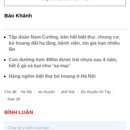
Bảo Khánh
Tập đoàn Nam Cường, bán hết biệt thự, chung cư,
bỏ hoang đất hạ tầng, bệnh viện, xin gia hạn nhiều
lần
Con đường hơn 400m được trải nhựa sau 4 năm,
hết ổ gà và bụi như 'sa mạc'
Hàng nghìn biệt thự bỏ hoang ở Hà Nội
Chủ đề:
Hà Nội
du thuyền
phế thải
Du thuyền hồ Tây
tháo dỡ