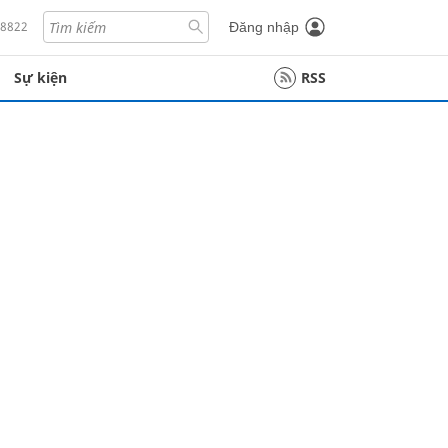
18822
Đăng nhập
Sự kiện
RSS