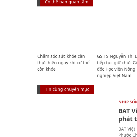
Có thể bạn quan tâm
Chăm sóc sức khỏe cần
GS.TS Nguyễn Thị 
thực hiện ngay khi cơ thể
tiếp tục giữ chức 
còn khỏe
đốc Học viện Nông
nghiệp Việt Nam
Tin cùng chuyên mục
NHỊP SỐ
BAT V
phát t
BAT Việt
Phước Ch