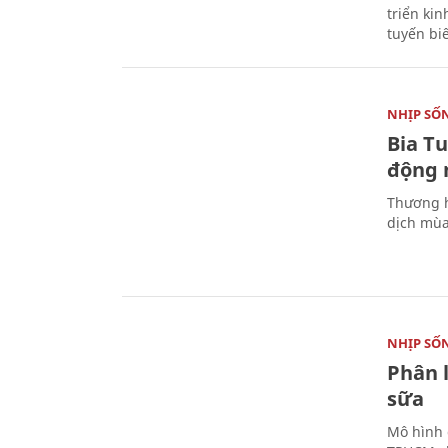
triển ki
tuyến bi
NHỊP SỐ
Bia T
động 
Thương h
dịch mùa
NHỊP SỐ
Phân 
sữa
Mô hình 