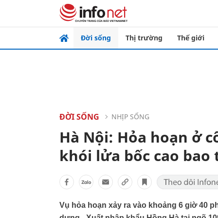
Đời sống
Thị trường
Thế giới
ĐỜI SỐNG
NHỊP SỐNG
Hà Nội: Hỏa hoạn ở cô
khói lửa bốc cao bao 
Vụ hỏa hoạn xảy ra vào khoảng 6 giờ 40 phú
dựng - Xuất nhập khẩu Hồng Hà tại ngõ 1