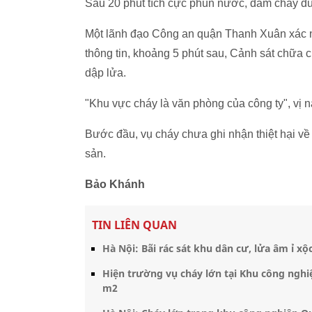
Sau 20 phút tích cực phun nước, đám cháy đư
Một lãnh đạo Công an quận Thanh Xuân xác nh
thông tin, khoảng 5 phút sau, Cảnh sát chữa 
dập lửa.
"Khu vực cháy là văn phòng của công ty", vị n
Bước đầu, vụ cháy chưa ghi nhận thiệt hại về 
sản.
Bảo Khánh
TIN LIÊN QUAN
Hà Nội: Bãi rác sát khu dân cư, lửa âm ỉ xộ
Hiện trường vụ cháy lớn tại Khu công ngh
m2