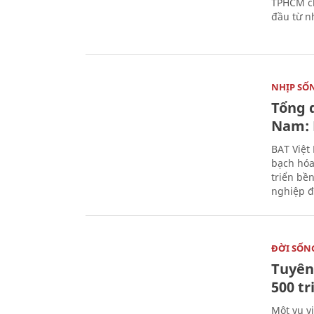
TPHCM ch
đầu từ n
NHỊP SỐ
Tổng 
Nam: 
BAT Việt
bạch hóa
triển bề
nghiệp đ
ĐỜI SỐN
Tuyên 
500 t
Một vụ v