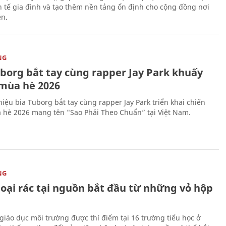
nh tế gia đình và tạo thêm nền tảng ổn định cho cộng đồng nơi
ên.
NG
uborg bắt tay cùng rapper Jay Park khuấy
mùa hè 2026
iệu bia Tuborg bắt tay cùng rapper Jay Park triển khai chiến
 hè 2026 mang tên "Sao Phải Theo Chuẩn” tại Việt Nam.
NG
loại rác tại nguồn bắt đầu từ những vỏ hộp
giáo dục môi trường được thí điểm tại 16 trường tiểu học ở