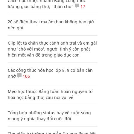
Cách học thuộc nhanh Bảng công thức
lượng giác bằng thơ, "thần chú"
17
20 số điện thoại ma ám bạn không bao giờ
nên gọi
Clip lột tả chân thực cảnh anh trai và em gái
như 'chó với mèo', người tinh ý còn phát
hiện một vấn đề trong giáo dục con
Các công thức hóa học lớp 8, 9 cơ bản cần
nhớ
106
Mẹo học thuộc Bảng tuần hoàn nguyên tố
hóa học bằng thơ, câu nói vui vẻ
Tổng hợp những status hay về cuộc sống
mang ý nghĩa thay đổi cuộc đời
Tìm hiểu tư tưởng Nguyễn Du qua đoạn kết