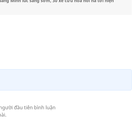
ang Minh lúc sáng sớm, 30 xe cứu hỏa hối hả tới hiện