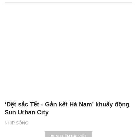
‘Dệt sắc Tết - Gắn kết Hà Nam’ khuấy động
Sun Urban City
NHỊP SỐNG
XEM THÊM BÀI VIẾT
Đọc nhiều
Bình luận nhiều
Cách học thuộc nhanh Bảng công thức lượng giác bằng thơ,
"thần chú"
17