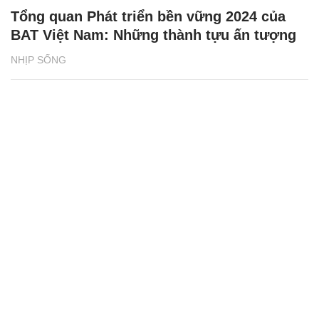
Tuyên Quang: Tài xế tố bị giữ xe, đòi tiền
chuộc 500 triệu đồng
ĐỜI SỐNG