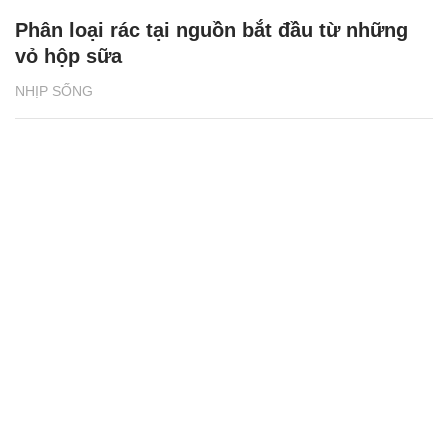
Tổng quan Phát triển bền vững 2024 của
BAT Việt Nam: Những thành tựu ấn tượng
NHỊP SỐNG