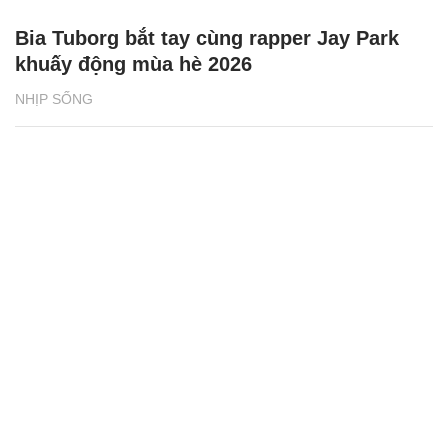
Phân loại rác tại nguồn bắt đầu từ những
vỏ hộp sữa
NHỊP SỐNG