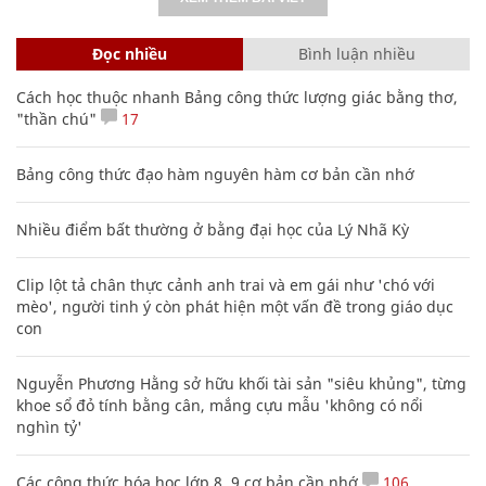
Bảng công thức đạo hàm nguyên hàm cơ bản cần nhớ
Nhiều điểm bất thường ở bằng đại học của Lý Nhã Kỳ
Clip lột tả chân thực cảnh anh trai và em gái như 'chó với
mèo', người tinh ý còn phát hiện một vấn đề trong giáo dục
con
Nguyễn Phương Hằng sở hữu khối tài sản "siêu khủng", từng
khoe sổ đỏ tính bằng cân, mắng cựu mẫu 'không có nổi
nghìn tỷ'
Các công thức hóa học lớp 8, 9 cơ bản cần nhớ
106
Mẹo học thuộc Bảng tuần hoàn nguyên tố hóa học bằng thơ,
câu nói vui vẻ
Sự tích ngày ông Ngâu - bà Ngâu mùng 7 tháng 7 âm lịch