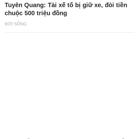
2 giải đấu Taekwondo kịch tính trong tuần
lễ thể thao của CJ K Festa 2025
NHỊP SỐNG