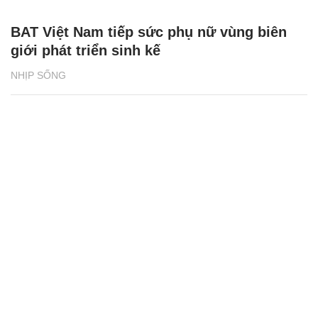
Bia Tuborg bắt tay cùng rapper Jay Park
khuấy động mùa hè 2026
NHỊP SỐNG