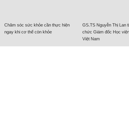
Việt Nam
BAT Việt Nam tiếp sức phụ nữ vùng biên
giới phát triển sinh kế
NHỊP SỐNG