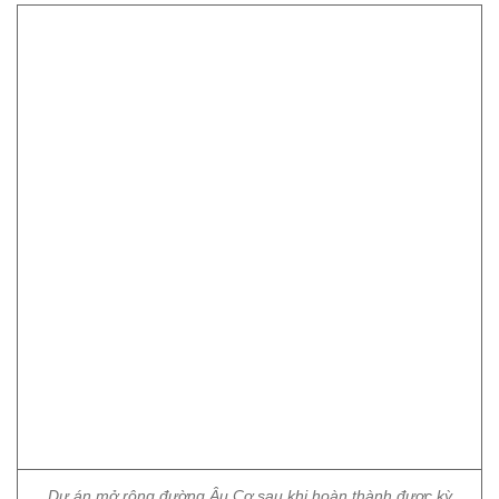
Dự án mở rộng đường Âu Cơ sau khi hoàn thành được kỳ
vọng sẽ đáp ứng nhu cầu cấp bách về giải quyết tình trạng ùn
tắc giao thông. Tuy nhiên, sự trì trệ của dự án đang gây thêm
khó khăn cho giao thông tại khu vực. Cùng với việc hệ thống
điện được gia cố sơ sài đang là nỗi bức xúc của người dân mỗi