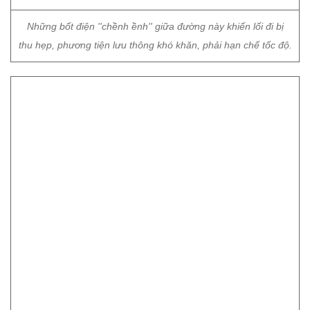
Dù có biển "Cấm lại gần. Có điện, nguy hiểm chết người",
nhưng bốt điện lại nằm án ngữ ngay giữa đường đi khiến