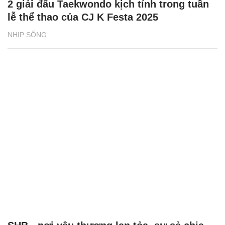
SHB - nơi yêu thương lan tỏa, sự sẻ chia
chạm đến trái tim
NHỊP SỐNG