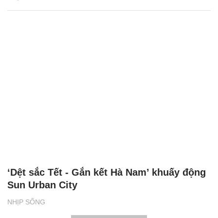
‘Dệt sắc Tết - Gắn kết Hà Nam’ khuấy động
Sun Urban City
NHỊP SỐNG