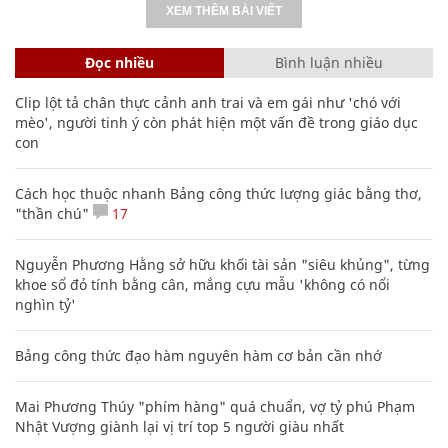
XEM THÊM BÀI VIẾT
Đọc nhiều
Bình luận nhiều
Clip lột tả chân thực cảnh anh trai và em gái như 'chó với
mèo', người tinh ý còn phát hiện một vấn đề trong giáo dục
con
Cách học thuộc nhanh Bảng công thức lượng giác bằng thơ,
"thần chú"
17
Nguyễn Phương Hằng sở hữu khối tài sản "siêu khủng", từng
khoe sổ đỏ tính bằng cân, mắng cựu mẫu 'không có nổi
nghìn tỷ'
Bảng công thức đạo hàm nguyên hàm cơ bản cần nhớ
Mai Phương Thúy "phím hàng" quá chuẩn, vợ tỷ phú Phạm
Nhật Vượng giành lại vị trí top 5 người giàu nhất