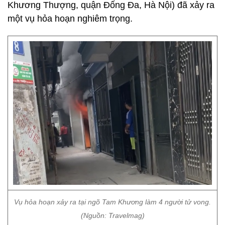
Khương Thượng, quận Đống Đa, Hà Nội) đã xảy ra
một vụ hỏa hoạn nghiêm trọng.
Vụ hỏa hoạn xảy ra tại ngõ Tam Khương làm 4 người tử vong.
(Nguồn: Travelmag)