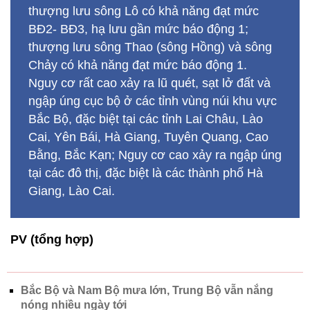
Nguy cơ rất cao xảy ra lũ quét, sạt lở đất và
ngập úng cục bộ ở các tỉnh vùng núi khu vực
Bắc Bộ, đặc biệt tại các tỉnh Lai Châu, Lào
Cai, Yên Bái, Hà Giang, Tuyên Quang, Cao
Bằng, Bắc Kạn; Nguy cơ cao xảy ra ngập úng
tại các đô thị, đặc biệt là các thành phố Hà
Giang, Lào Cai.
PV (tổng hợp)
Bắc Bộ và Nam Bộ mưa lớn, Trung Bộ vẫn nắng
nóng nhiều ngày tới
Tai nạn kinh hoàng ở Bình Thuận 8 người chết: Xe
khách sai làn đường
Bắc Bộ mưa rào dài ngày, Trung Bộ vẫn nắng nóng