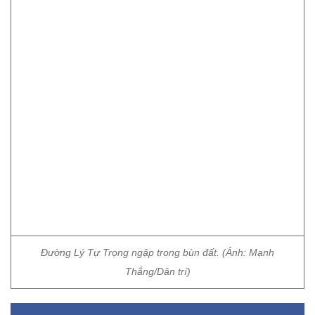
Đường Lý Tự Trọng ngập trong bùn đất. (Ảnh: Mạnh
Thắng/Dân trí)
Theo bản tin phát đi sáng nay của Trung tâm
dự báo khí tượng thủy văn Quốc gia, do ảnh
hưởng của vùng hội tụ gió trên cao nên từ