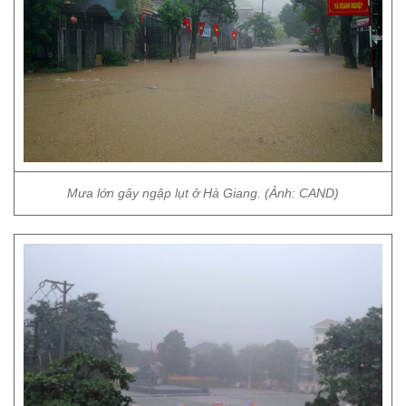
Mưa lớn gây ngập lụt ở Hà Giang. (Ảnh: CAND)