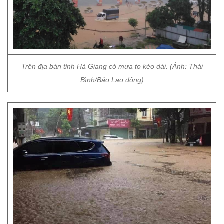
Trên địa bàn tỉnh Hà Giang có mưa to kéo dài. (Ảnh: Thái
Bình/Báo Lao động)