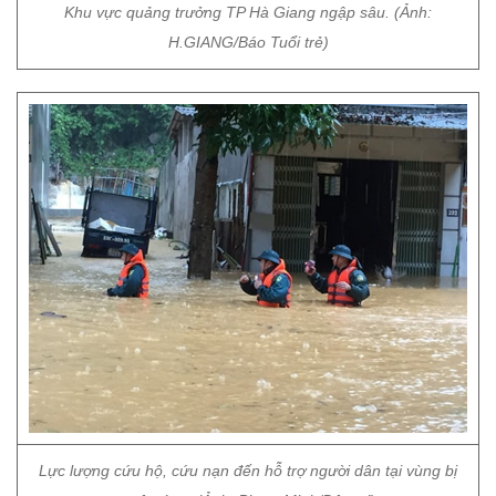
Khu vực quảng trưởng TP Hà Giang ngập sâu. (Ảnh:
H.GIANG/Báo Tuổi trẻ)
Lực lượng cứu hộ, cứu nạn đến hỗ trợ người dân tại vùng bị