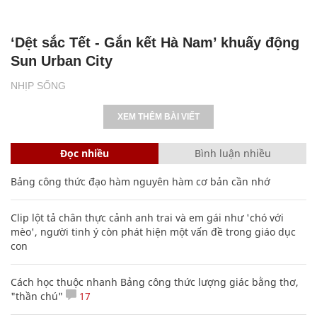
NHỊP SỐNG
XEM THÊM BÀI VIẾT
Đọc nhiều
Bình luận nhiều
Bảng công thức đạo hàm nguyên hàm cơ bản cần nhớ
Clip lột tả chân thực cảnh anh trai và em gái như 'chó với
mèo', người tinh ý còn phát hiện một vấn đề trong giáo dục
con
Cách học thuộc nhanh Bảng công thức lượng giác bằng thơ,
"thần chú"
17
Phó Đoàn ĐBQH Hà Giang Vương Ngọc Hà bị kỷ luật
Các công thức hóa học lớp 8, 9 cơ bản cần nhớ
106