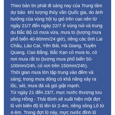
ngày 21/7 đến ngày 22/7 ở vùng núi và trung
du Bắc Bộ có mưa vừa, mưa to (lượng mưa
phổ biến 40-80mm/24 giờ), riêng các tỉnh Lai
Châu, Lào Cai, Yên Bái, Hà Giang, Tuyên
Quang, Cao Bằng, Bắc Kạn có mưa to, có
nơi mưa rất to (lượng mưa phổ biến 50-
100mm/24h, có nơi trên 150mm/24h).
Thời gian mưa lớn tập trung vào đêm và
sáng; trong mưa dông có khả năng xảy ra
lốc, sét, mưa đá và gió giật mạnh.
Từ ngày 21 đến 23/7, mực nước thượng lưu
sông Hồng - Thái Bình sẽ xuất hiện một đợt
lũ với biên độ lũ lên từ 2-4m, riêng sông Lô từ
4-6m. Trong đợt lũ này, mực nước đỉnh lũ
thượng lưu sông Lô có khả năng đạt mức
BĐ2- BĐ3, hạ lưu gần mức báo động 1;
thượng lưu sông Thao (sông Hồng) và sông
Chảy có khả năng đạt mức báo động 1.