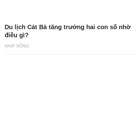
điều gì?
NHỊP SỐNG
‘Dệt sắc Tết - Gắn kết Hà Nam’ khuấy động
Sun Urban City