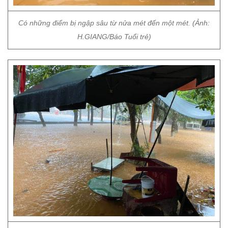
Có những điểm bị ngập sâu từ nửa mét đến một mét. (Ảnh:
H.GIANG/Báo Tuổi trẻ)