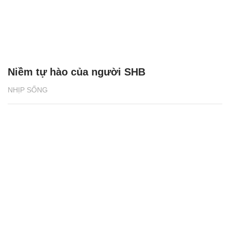
Niềm tự hào của người SHB
NHỊP SỐNG
Du lịch Cát Bà tăng trưởng hai con số nhờ