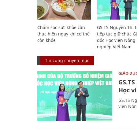
Chăm sóc sức khỏe cần
GS.TS Nguyễn Thị 
thực hiện ngay khi cơ thể
tiếp tục giữ chức 
còn khỏe
đốc Học viện Nông
nghiệp Việt Nam
Tin cùng chuyên mục
GIÁO DỤ
GS.TS
Học v
GS.TS Ng
viện Nôn