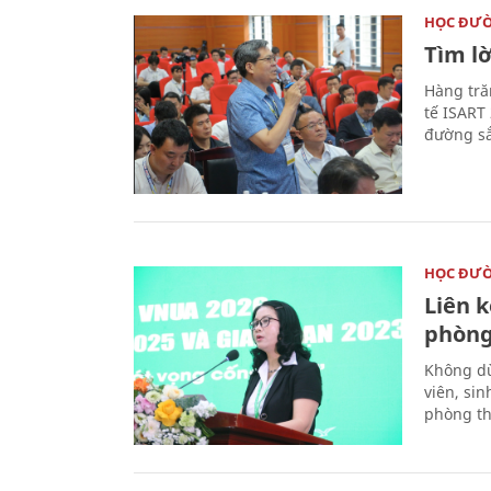
HỌC ĐƯ
Tìm lờ
Hàng tră
tế ISART
đường sắ
HỌC ĐƯ
Liên 
phòng
Không dừ
viên, si
phòng th