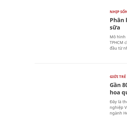
NHỊP SỐ
Phân 
sữa
Mô hình 
TPHCM ch
đầu từ n
GIỚI TRẺ
Gần 8
hoa q
Đây là t
nghiệp V
ngành Ho