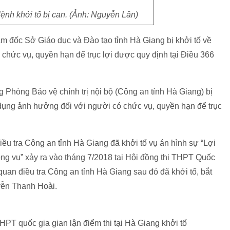
ệnh khởi tố bị can. (Ảnh: Nguyễn Lân)
 đốc Sở Giáo dục và Đào tạo tỉnh Hà Giang bị khởi tố về
chức vụ, quyền hạn để trục lợi được quy định tại Điều 366
 Phòng Bảo vệ chính trị nội bộ (Công an tỉnh Hà Giang) bị
i dụng ảnh hưởng đối với người có chức vụ, quyền hạn để trục
ều tra Công an tỉnh Hà Giang đã khởi tố vụ án hình sự “Lợi
ông vụ” xảy ra vào tháng 7/2018 tại Hội đồng thi THPT Quốc
quan điều tra Công an tỉnh Hà Giang sau đó đã khởi tố, bắt
yễn Thanh Hoài.
THPT quốc gia gian lận điểm thi tại Hà Giang khởi tố