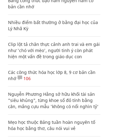
Bảng công thức đạo hàm nguyên hàm cơ
bản cần nhớ
Nhiều điểm bất thường ở bằng đại học của
Lý Nhã Kỳ
Clip lột tả chân thực cảnh anh trai và em gái
như 'chó với mèo', người tinh ý còn phát
hiện một vấn đề trong giáo dục con
Các công thức hóa học lớp 8, 9 cơ bản cần
nhớ
106
Nguyễn Phương Hằng sở hữu khối tài sản
"siêu khủng", từng khoe sổ đỏ tính bằng
cân, mắng cựu mẫu 'không có nổi nghìn tỷ'
Mẹo học thuộc Bảng tuần hoàn nguyên tố
hóa học bằng thơ, câu nói vui vẻ