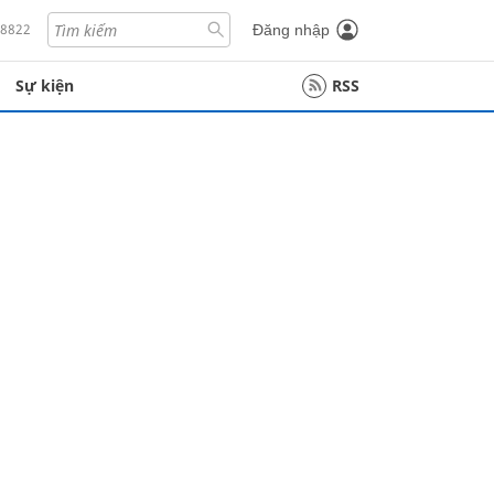
18822
Đăng nhập
Sự kiện
RSS