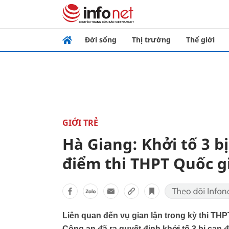
Đời sống
Thị trường
Thế giới
GIỚI TRẺ
Hà Giang: Khởi tố 3 b
điểm thi THPT Quốc g
Liên quan đến vụ gian lận trong kỳ thi THP
Công an đã ra quyết định khởi tố 3 bị can đ