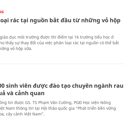
NG
loại rác tại nguồn bắt đầu từ những vỏ hộp
giáo dục môi trường được thí điểm tại 16 trường tiểu học ở
o thấy sự thay đổi của việc phân loại rác tại nguồn có thể bắt
hững vỏ hộp sữa.
00 sinh viên được đào tạo chuyên ngành rau
uả và cảnh quan
hông tin được GS. TS Phạm Văn Cường, PGĐ Học viện Nông
iệt Nam thông tin tại Hội thảo quốc gia “Phát triển bền vững
a, cây cảnh Việt Nam”.