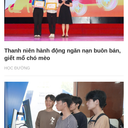
Thanh niên hành động ngăn nạn buôn bán,
giết mổ chó mèo
HỌC ĐƯỜNG