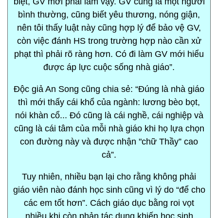
biệt, GV mới phải làm vậy. GV cũng là một người
bình thường, cũng biết yêu thương, nóng giận,
nên tôi thấy luật này cũng hợp lý để bảo vệ GV,
còn việc đánh HS trong trường hợp nào cần xử
phạt thì phải rõ ràng hơn. Có đi làm GV mới hiểu
được áp lực cuộc sống nhà giáo”.
Độc giả An Song cũng chia sẻ: “Đúng là nhà giáo
thì mới thấy cái khổ của ngành: lương bèo bọt,
nói khàn cổ... Đó cũng là cái nghề, cái nghiệp và
cũng là cái tâm của mỗi nhà giáo khi họ lựa chọn
con đường này và được nhận "chữ Thầy” cao
cả”.
Tuy nhiên, nhiều bạn lại cho rằng không phải
giáo viên nào đánh học sinh cũng vì lý do “để cho
các em tốt hơn”. Cách giáo dục bằng roi vọt
nhiều khi còn phản tác dụng khiến học sinh