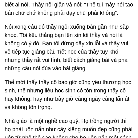
biết ai nói. Thầy nổi giận và nói: “Thế tụi mày nói tao
bán chữ chứ không phải dạy chữ phải không”.
Nói xong câu đó thầy ngồi xuống bàn gần như sắp
khóc. Tôi kêu thằng bạn lên xin lỗi thầy và nói là
không có ý đó. Bạn tôi đứng dậy xin lỗi và thầy vui
vẻ tiếp tục giảng bài. Tiết học của thầy tuy khó
nhưng thầy rất vui tính, biết cách giảng bài và pha
những câu nói đùa vào bài giảng.
Thế mới thấy thầy cô bao giờ cũng yêu thương học
sinh, thế nhưng liệu học sinh có tôn trọng thầy cô
hay không, hay như bây giờ càng ngày càng lấn át
và không tôn trọng.
Nhà giáo là một nghề cao quý. Họ trồng người thì
họ phải uốn nắn như cây kiểng muốn đẹp cũng phải
uốn từ nhỏ thế sao không cho họ uốn nắn một cách