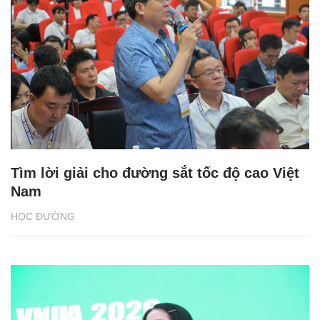
Tìm lời giải cho đường sắt tốc độ cao Việt
Nam
HỌC ĐƯỜNG