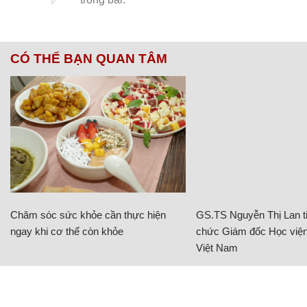
CÓ THỂ BẠN QUAN TÂM
Chăm sóc sức khỏe cần thực hiện
GS.TS Nguyễn Thị Lan ti
ngay khi cơ thể còn khỏe
chức Giám đốc Học viện
Việt Nam