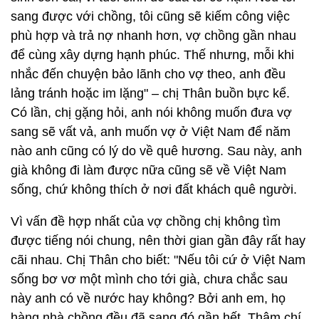
sang được với chồng, tôi cũng sẽ kiếm công việc
phù hợp và trả nợ nhanh hơn, vợ chồng gần nhau
để cùng xây dựng hạnh phúc. Thế nhưng, mỗi khi
nhắc đến chuyện bảo lãnh cho vợ theo, anh đều
lảng tránh hoặc im lặng" – chị Thân buồn bực kể.
Có lần, chị gặng hỏi, anh nói không muốn đưa vợ
sang sẽ vất vả, anh muốn vợ ở Việt Nam để năm
nào anh cũng có lý do về quê hương. Sau này, anh
già không đi làm được nữa cũng sẽ về Việt Nam
sống, chứ không thích ở nơi đất khách quê người.
Vì vấn đề hợp nhất của vợ chồng chị không tìm
được tiếng nói chung, nên thời gian gần đây rất hay
cãi nhau. Chị Thân cho biết: "Nếu tôi cứ ở Việt Nam
sống bơ vơ một mình cho tới già, chưa chắc sau
này anh có về nước hay không? Bởi anh em, họ
hàng nhà chồng đều đã sang đó gần hết. Thậm chí,