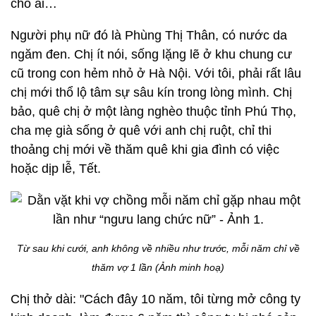
cho ai…
Người phụ nữ đó là Phùng Thị Thân, có nước da
ngăm đen. Chị ít nói, sống lặng lẽ ở khu chung cư
cũ trong con hẻm nhỏ ở Hà Nội. Với tôi, phải rất lâu
chị mới thổ lộ tâm sự sâu kín trong lòng mình. Chị
bảo, quê chị ở một làng nghèo thuộc tỉnh Phú Thọ,
cha mẹ già sống ở quê với anh chị ruột, chỉ thi
thoảng chị mới về thăm quê khi gia đình có việc
hoặc dịp lễ, Tết.
Từ sau khi cưới, anh không về nhiều như trước, mỗi năm chỉ về
thăm vợ 1 lần (Ảnh minh hoạ)
Chị thở dài: "Cách đây 10 năm, tôi từng mở công ty