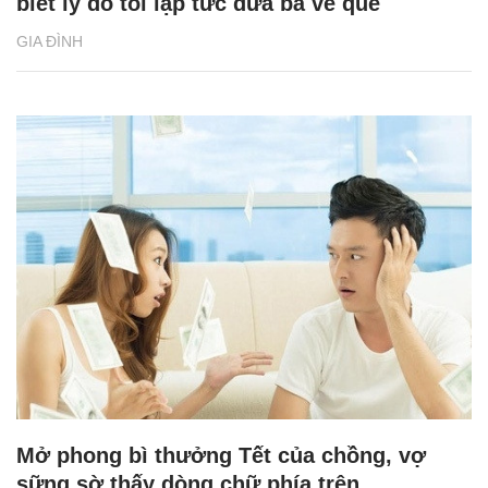
biết lý do tôi lập tức đưa bà về quê
GIA ĐÌNH
Mở phong bì thưởng Tết của chồng, vợ
sững sờ thấy dòng chữ phía trên