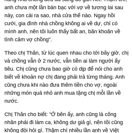
anh chưa một lần bàn bạc với vợ về tương lai sau
này, con cái ra sao, nhà cửa thế nào. Ngay hồi
cưới, gia đình nhà chồng không ai về dự, chỉ có
mình anh, nên tôi luôn thấy bất an, băn khoăn về
tình cảm vợ chồng".
Theo chị Thân, từ lúc quen nhau cho tới bây giờ, chị
và chồng vẫn ở 2 nước, vẫn tiền ai làm người ấy
tiêu. Chị cũng chưa bao giờ có dịp để nói cho anh
biết về khoản nợ chị đang phải trả từng tháng. Anh
cũng chưa khi nào đưa thêm tiền cho vợ, ngoài
những món quà nhỏ anh mua tặng chị mỗi lần về
nước.
Chị Thân cho biết: "Ở bên ấy, anh cũng là công
nhân phải đi làm ca, không dư giả gì, nên tôi cũng
không đòi hỏi gì. Thậm chí nhiều lần anh về Việt