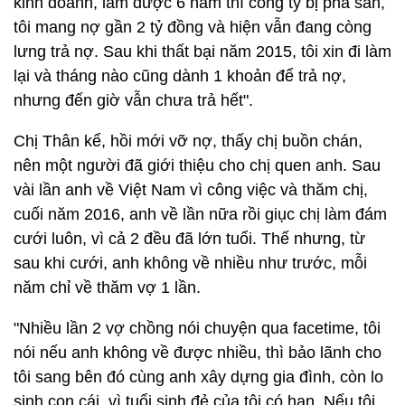
kinh doanh, làm được 6 năm thì công ty bị phá sản,
tôi mang nợ gần 2 tỷ đồng và hiện vẫn đang còng
lưng trả nợ. Sau khi thất bại năm 2015, tôi xin đi làm
lại và tháng nào cũng dành 1 khoản để trả nợ,
nhưng đến giờ vẫn chưa trả hết".
Chị Thân kể, hồi mới vỡ nợ, thấy chị buồn chán,
nên một người đã giới thiệu cho chị quen anh. Sau
vài lần anh về Việt Nam vì công việc và thăm chị,
cuối năm 2016, anh về lần nữa rồi giục chị làm đám
cưới luôn, vì cả 2 đều đã lớn tuổi. Thế nhưng, từ
sau khi cưới, anh không về nhiều như trước, mỗi
năm chỉ về thăm vợ 1 lần.
"Nhiều lần 2 vợ chồng nói chuyện qua facetime, tôi
nói nếu anh không về được nhiều, thì bảo lãnh cho
tôi sang bên đó cùng anh xây dựng gia đình, còn lo
sinh con cái, vì tuổi sinh đẻ của tôi có hạn. Nếu tôi