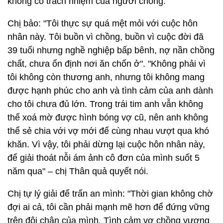
không có trách nhiệm của người chồng.
Chị bảo: "Tôi thực sự quá mệt mỏi với cuộc hôn
nhân này. Tôi buồn vì chồng, buồn vì cuộc đời đã
39 tuổi nhưng nghề nghiệp bấp bênh, nợ nần chồng
chất, chưa ổn định nơi ăn chốn ở". "Không phải vì
tôi không còn thương anh, nhưng tôi không mang
được hạnh phúc cho anh và tình cảm của anh dành
cho tôi chưa đủ lớn. Trong trái tim anh vẫn không
thể xoá mờ được hình bóng vợ cũ, nên anh không
thể sẻ chia với vợ mới để cùng nhau vượt qua khó
khăn. Vì vậy, tôi phải dừng lại cuộc hôn nhân này,
để giải thoát nỗi ám ảnh cô đơn của mình suốt 5
năm qua" – chị Thân quả quyết nói.
Chị tự lý giải để trấn an mình: "Thời gian không chờ
đợi ai cả, tôi cần phải mạnh mẽ hơn để đứng vững
trên đôi chân của mình. Tình cảm vợ chồng vương