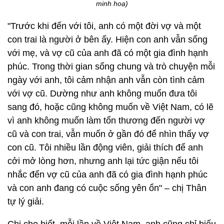
minh hoạ)
"Trước khi đến với tôi, anh có một đời vợ và một
con trai là người ở bên ấy. Hiện con anh vẫn sống
với mẹ, và vợ cũ của anh đã có một gia đình hạnh
phúc. Trong thời gian sống chung và trò chuyện mỗi
ngày với anh, tôi cảm nhận anh vẫn còn tình cảm
với vợ cũ. Dường như anh không muốn đưa tôi
sang đó, hoặc cũng không muốn về Việt Nam, có lẽ
vì anh không muốn làm tổn thương đến người vợ
cũ và con trai, vẫn muốn ở gần đó để nhìn thấy vợ
con cũ. Tôi nhiều lần động viên, giải thích để anh
cởi mở lòng hơn, nhưng anh lại tức giận nếu tôi
nhắc đến vợ cũ của anh đã có gia đình hạnh phúc
và con anh đang có cuộc sống yên ổn" – chị Thân
tự lý giải.
Chị cho biết, mỗi lần về Việt Nam, anh cũng chỉ biếu