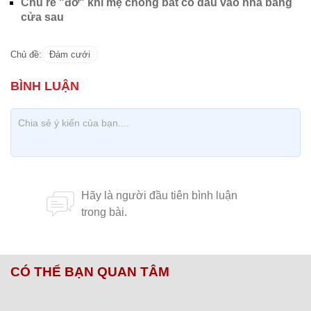
Chú rể "đơ" khi mẹ chồng bắt cô dâu vào nhà bằng
cửa sau
Chủ đề:
Đám cưới
CÓ THỂ BẠN QUAN TÂM