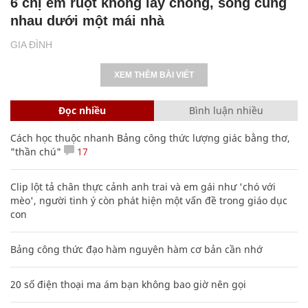
6 chị em ruột không lấy chồng, sống cùng
nhau dưới một mái nhà
GIA ĐÌNH
XEM THÊM BÀI VIẾT
Đọc nhiều
Bình luận nhiều
Cách học thuộc nhanh Bảng công thức lượng giác bằng thơ,
"thần chú"
17
Clip lột tả chân thực cảnh anh trai và em gái như 'chó với
mèo', người tinh ý còn phát hiện một vấn đề trong giáo dục
con
Bảng công thức đạo hàm nguyên hàm cơ bản cần nhớ
20 số điện thoại ma ám bạn không bao giờ nên gọi