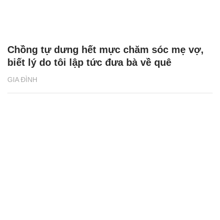
Chồng tự dưng hết mực chăm sóc mẹ vợ,
biết lý do tôi lập tức đưa bà về quê
GIA ĐÌNH