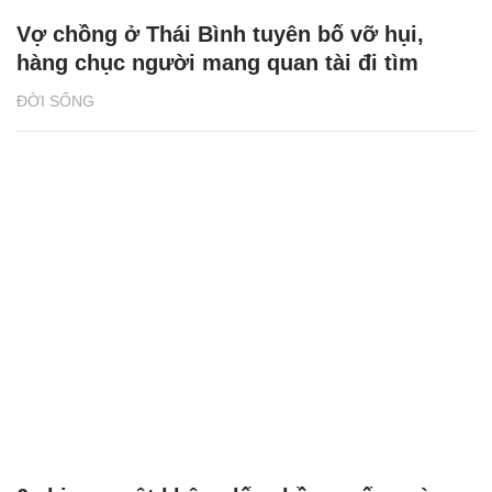
Vợ chồng ở Thái Bình tuyên bố vỡ hụi,
hàng chục người mang quan tài đi tìm
ĐỜI SỐNG