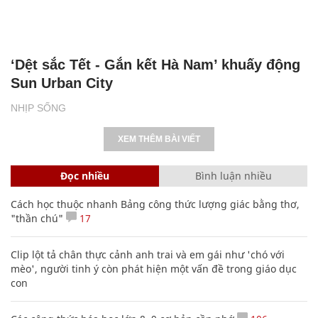
‘Dệt sắc Tết - Gắn kết Hà Nam’ khuấy động
Sun Urban City
NHỊP SỐNG
XEM THÊM BÀI VIẾT
Đọc nhiều
Bình luận nhiều
Cách học thuộc nhanh Bảng công thức lượng giác bằng thơ,
"thần chú"
17
Clip lột tả chân thực cảnh anh trai và em gái như 'chó với
mèo', người tinh ý còn phát hiện một vấn đề trong giáo dục
con