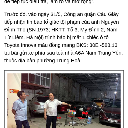
để tiếp tục điều tra, làm rõ và mở rộng”.
Trước đó, vào ngày 31/5, Công an quận Cầu Giấy
tiếp nhận tin báo tố giác tội phạm của anh Nguyễn
Đình Thọ (SN 1973; HKTT: Tổ 3, Mỹ Đình 2, Nam
Từ Liêm, Hà Nội) trình báo bị mất 1 chiếc ô tô
Toyota Innova màu đồng mang BKS: 30E -588.13
tại bãi gửi xe phía sau toà nhà A6A Nam Trung Yên,
thuộc địa bàn phường Trung Hoà.