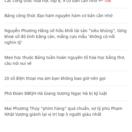
Các công thức hóa học lớp 8, 9 cơ bản cần nhớ
106
Bảng công thức đạo hàm nguyên hàm cơ bản cần nhớ
Nguyễn Phương Hằng sở hữu khối tài sản "siêu khủng", từng
khoe sổ đỏ tính bằng cân, mắng cựu mẫu 'không có nổi
nghìn tỷ'
Mẹo học thuộc Bảng tuần hoàn nguyên tố hóa học bằng thơ,
câu nói vui vẻ
20 số điện thoại ma ám bạn không bao giờ nên gọi
Phó Đoàn ĐBQH Hà Giang Vương Ngọc Hà bị kỷ luật
Mai Phương Thúy "phím hàng" quá chuẩn, vợ tỷ phú Phạm
Nhật Vượng giành lại vị trí top 5 người giàu nhất