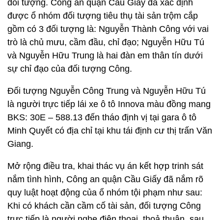
đối tượng. Công an quận Cầu Giấy đã xác định
được ổ nhóm đối tượng tiêu thụ tài sản trộm cắp
gồm có 3 đối tượng là: Nguyễn Thành Công với vai
trò là chủ mưu, cầm đầu, chỉ đạo; Nguyễn Hữu Tú
và Nguyễn Hữu Trung là hai đàn em thân tín dưới
sự chỉ đạo của đối tượng Công.
Đối tượng Nguyễn Công Trung và Nguyễn Hữu Tú
là người trực tiếp lái xe ô tô Innova màu đồng mang
BKS: 30E – 588.13 đến tháo định vị tại gara ô tô
Minh Quyết có địa chỉ tại khu tái định cư thị trấn Văn
Giang.
Mở rộng điều tra, khai thác vụ án kết hợp trinh sát
nắm tình hình, Công an quận Cầu Giấy đã nắm rõ
quy luật hoạt động của ổ nhóm tội phạm như sau:
Khi có khách cần cầm cố tài sản, đối tượng Công
trực tiếp là người nghe điện thoại, thoả thuận, sau