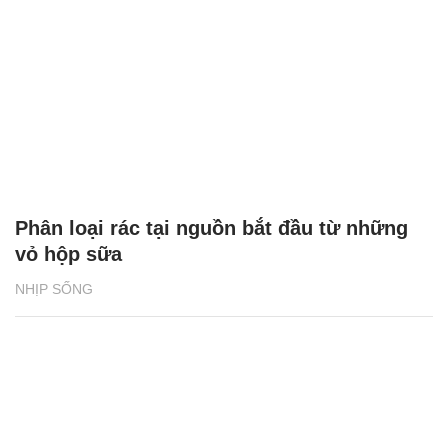
Phân loại rác tại nguồn bắt đầu từ những
vỏ hộp sữa
NHỊP SỐNG