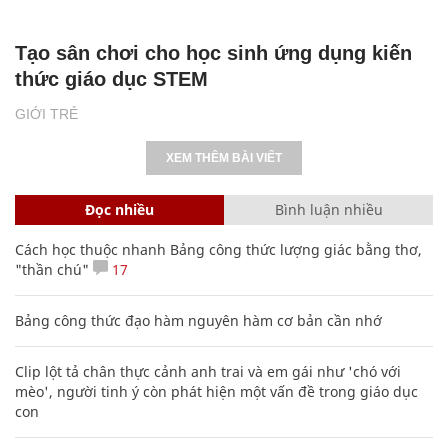
Tạo sân chơi cho học sinh ứng dụng kiến
thức giáo dục STEM
GIỚI TRẺ
XEM THÊM BÀI VIẾT
Đọc nhiều
Bình luận nhiều
Cách học thuộc nhanh Bảng công thức lượng giác bằng thơ,
"thần chú"
17
Bảng công thức đạo hàm nguyên hàm cơ bản cần nhớ
Clip lột tả chân thực cảnh anh trai và em gái như 'chó với
mèo', người tinh ý còn phát hiện một vấn đề trong giáo dục
con