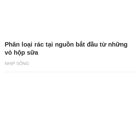
Phân loại rác tại nguồn bắt đầu từ những
vỏ hộp sữa
NHỊP SỐNG