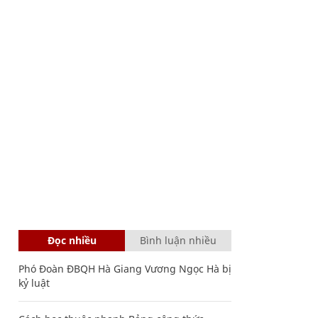
Đọc nhiều
Bình luận nhiều
Phó Đoàn ĐBQH Hà Giang Vương Ngọc Hà bị
kỷ luật