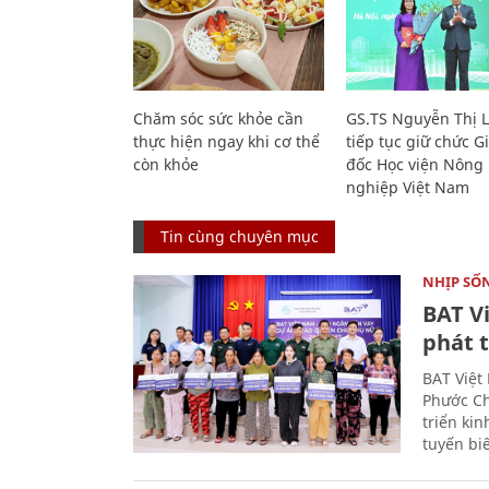
Chăm sóc sức khỏe cần
GS.TS Nguyễn Thị 
thực hiện ngay khi cơ thể
tiếp tục giữ chức 
còn khỏe
đốc Học viện Nông
nghiệp Việt Nam
Tin cùng chuyên mục
NHỊP SỐ
BAT V
phát t
BAT Việt
Phước Ch
triển ki
tuyến bi