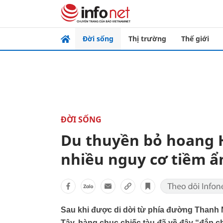
Đời sống
Thị trường
Thế giới
ĐỜI SỐNG
Du thuyền bỏ hoang H
nhiều nguy cơ tiềm ẩ
Sau khi được di dời từ phía đường Thanh
Tây, hàng chục chiếc tàu đã về đây “đắp c