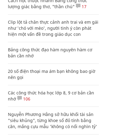
Cách học thuộc nhanh Bảng công thức
lượng giác bằng thơ, "thần chú"
17
Clip lột tả chân thực cảnh anh trai và em gái
như 'chó với mèo', người tinh ý còn phát
hiện một vấn đề trong giáo dục con
Bảng công thức đạo hàm nguyên hàm cơ
bản cần nhớ
20 số điện thoại ma ám bạn không bao giờ
nên gọi
Các công thức hóa học lớp 8, 9 cơ bản cần
nhớ
106
Nguyễn Phương Hằng sở hữu khối tài sản
"siêu khủng", từng khoe sổ đỏ tính bằng
cân, mắng cựu mẫu 'không có nổi nghìn tỷ'