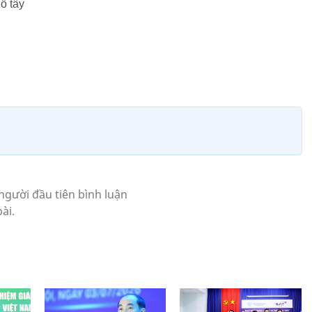
ồ tây