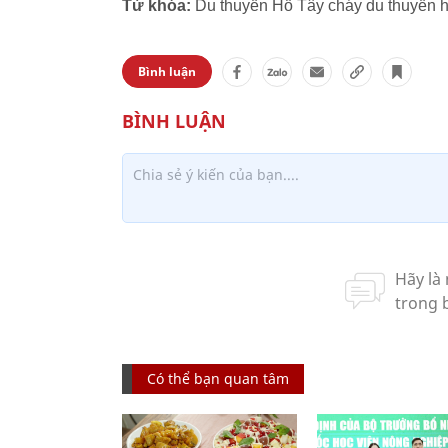
Từ khóa:
Du thuyền Hồ Tây cháy du thuyền h
Bình luận
Có thể bạn quan tâm