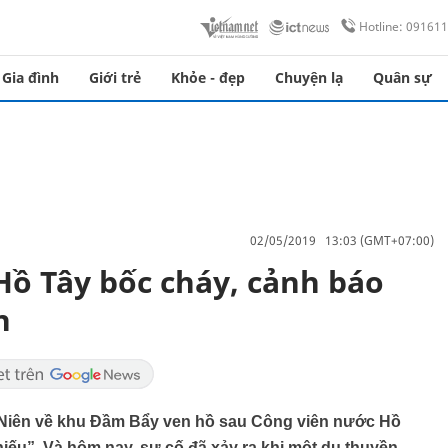
Hotline: 09161
Gia đình
Giới trẻ
Khỏe - đẹp
Chuyện lạ
Quân sự
02/05/2019 13:03 (GMT+07:00)
ồ Tây bốc cháy, cảnh báo
n
 Niên về khu Đầm Bẩy ven hồ sau Công viên nước Hồ
hiếu”. Và hôm nay, sự cố đã xảy ra khi một du thuyền