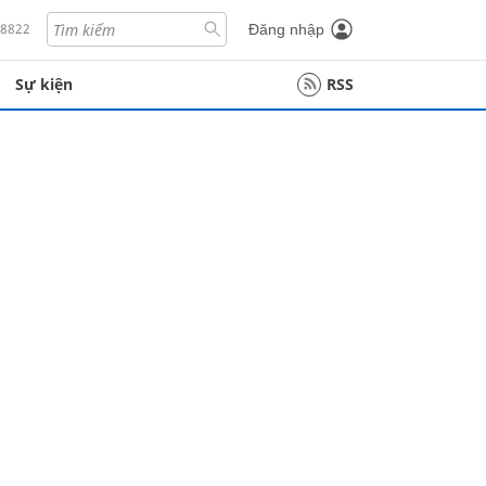
18822
Đăng nhập
Sự kiện
RSS