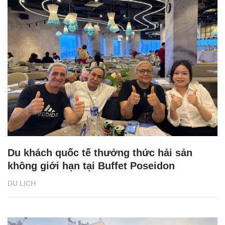
Du khách quốc tế thưởng thức hải sản
không giới hạn tại Buffet Poseidon
DU LỊCH