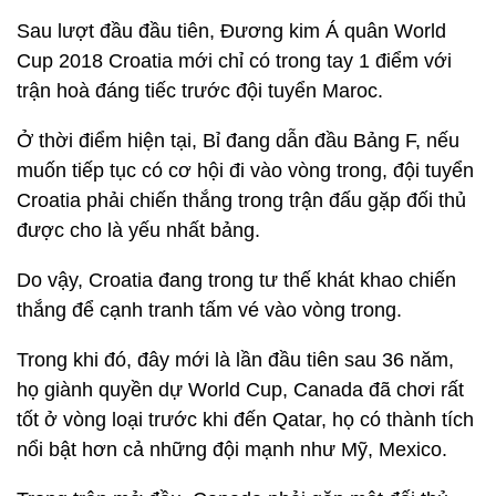
Sau lượt đầu đầu tiên, Đương kim Á quân World
Cup 2018 Croatia mới chỉ có trong tay 1 điểm với
trận hoà đáng tiếc trước đội tuyển Maroc.
Ở thời điểm hiện tại, Bỉ đang dẫn đầu Bảng F, nếu
muốn tiếp tục có cơ hội đi vào vòng trong, đội tuyển
Croatia phải chiến thắng trong trận đấu gặp đối thủ
được cho là yếu nhất bảng.
Do vậy, Croatia đang trong tư thế khát khao chiến
thắng để cạnh tranh tấm vé vào vòng trong.
Trong khi đó, đây mới là lần đầu tiên sau 36 năm,
họ giành quyền dự World Cup, Canada đã chơi rất
tốt ở vòng loại trước khi đến Qatar, họ có thành tích
nổi bật hơn cả những đội mạnh như Mỹ, Mexico.