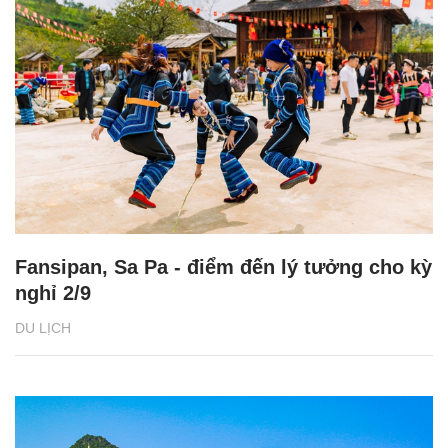
Fansipan, Sa Pa - điểm đến lý tưởng cho kỳ
nghỉ 2/9
DU LỊCH