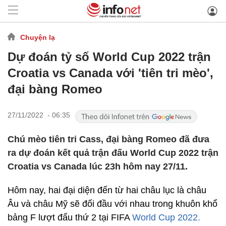
Chuyện lạ
Dự đoán tỷ số World Cup 2022 trận
Croatia vs Canada với 'tiên tri mèo',
đại bàng Romeo
27/11/2022 - 06:35
Chú mèo tiên tri Cass, đại bàng Romeo đã đưa
ra dự đoán kết quả trận đấu World Cup 2022 trận
Croatia vs Canada lúc 23h hôm nay 27/11.
Hôm nay, hai đại diện đến từ hai châu lục là châu
Âu và châu Mỹ sẽ đối đầu với nhau trong khuôn khổ
bảng F lượt đấu thứ 2 tại FIFA
World Cup 2022.