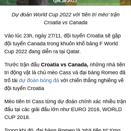
Dự đoán World Cup 2022 với 'tiên tri mèo' trận
Croatia vs Canada
Vào lúc 23h, ngày 27/11, đội tuyển Croatia sẽ gặp
đội tuyển Canada trong khuôn khổ bảng F World
Cup 2022 đang diễn ra tại Qatar.
Trước trận đấu
Croatia vs Canada,
những nhà tiên
tri động vật là chú mèo Cass và đại bàng Romeo đã
trổ tài
dự đoán bóng đá
với chiến thắng nghiêng về
đội tuyển Croatia
Mèo tiên tri Cass từng dự đoán chính xác nhiều trận
đấu tại các giải đấu lớn như EURO 2016, WORLD
CUP 2018.
Trong khi đó, đại bàng Romeo là 'nhà tiên tri' từng