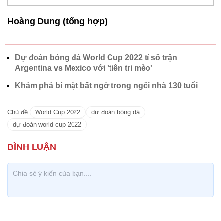
Hoàng Dung (tổng hợp)
Dự đoán bóng đá World Cup 2022 tỉ số trận
Argentina vs Mexico với 'tiên tri mèo'
Khám phá bí mật bất ngờ trong ngôi nhà 130 tuổi
Chủ đề:
World Cup 2022
dự đoán bóng dá
dự đoán world cup 2022