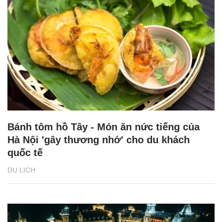
Bánh tôm hồ Tây - Món ăn nức tiếng của
Hà Nội 'gây thương nhớ' cho du khách
quốc tế
DU LỊCH