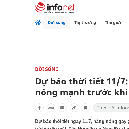
Đời sống
Thị trường
Thế giới
ĐỜI SỐNG
Dự báo thời tiết 11/7
nóng mạnh trước khi
Dự báo thời tiết ngày 11/7, nắng nóng gay 
trời sẽ dịu mát. Tây Nguyên và Nam Bộ khả