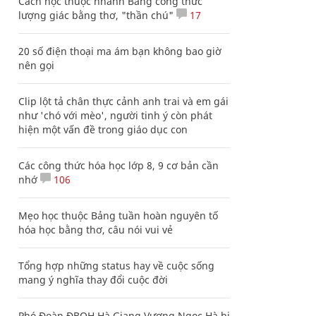
Cách học thuộc nhanh Bảng công thức
lượng giác bằng thơ, "thần chú"
17
20 số điện thoại ma ám bạn không bao giờ
nên gọi
Clip lột tả chân thực cảnh anh trai và em gái
như 'chó với mèo', người tinh ý còn phát
hiện một vấn đề trong giáo dục con
Các công thức hóa học lớp 8, 9 cơ bản cần
nhớ
106
Mẹo học thuộc Bảng tuần hoàn nguyên tố
hóa học bằng thơ, câu nói vui vẻ
Tổng hợp những status hay về cuộc sống
mang ý nghĩa thay đổi cuộc đời
Phó Đoàn ĐBQH Hà Giang Vương Ngọc Hà bị