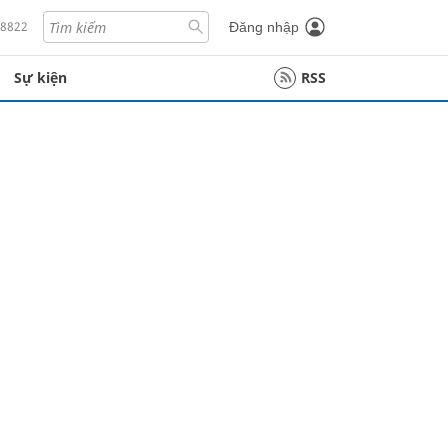
18822
Đăng nhập
Sự kiện
RSS