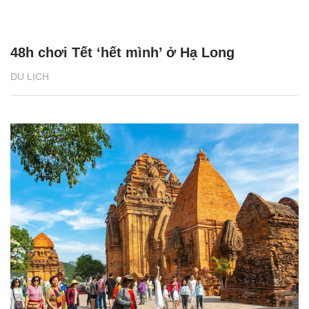
48h chơi Tết ‘hết mình’ ở Hạ Long
DU LỊCH