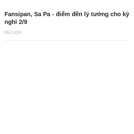
Fansipan, Sa Pa - điểm đến lý tưởng cho kỳ
nghỉ 2/9
DU LỊCH