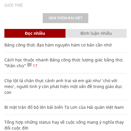
GIỚI TRẺ
XEM THÊM BÀI VIẾT
Đọc nhiều
Bình luận nhiều
Bảng công thức đạo hàm nguyên hàm cơ bản cần nhớ
Cách học thuộc nhanh Bảng công thức lượng giác bằng thơ,
"thần chú"
17
Clip lột tả chân thực cảnh anh trai và em gái như 'chó với
mèo', người tinh ý còn phát hiện một vấn đề trong giáo dục
con
Bí mật trận đổ bộ lên bãi biển Tà Lơn của Hải quân Việt Nam
Tổng hợp những status hay về cuộc sống mang ý nghĩa thay
đổi cuộc đời