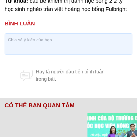
Từ khóa:
cậu bé khiếm thị dành học bổng 2 2 tỷ
học sinh nghèo trần việt hoàng học bổng Fulbright
CÓ THỂ BẠN QUAN TÂM