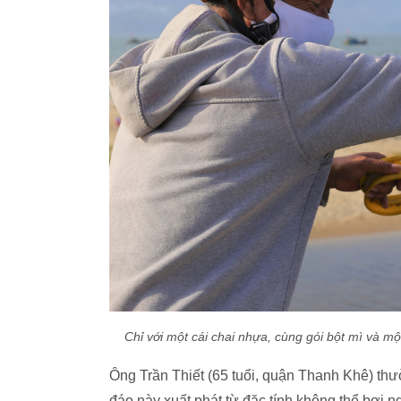
Chỉ với một cái chai nhựa, cùng gói bột mì và m
Ông Trần Thiết (65 tuổi, quận Thanh Khê) thư
đáo này xuất phát từ đặc tính không thể bơi n