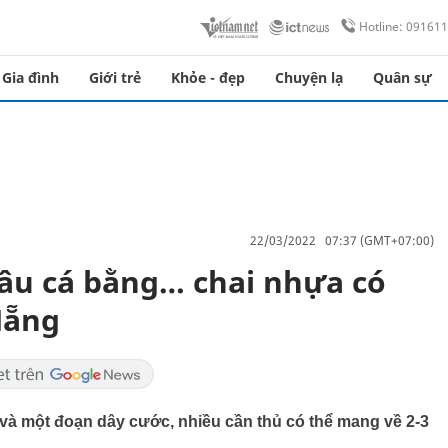
Hotline: 09161
Gia đình
Giới trẻ
Khỏe - đẹp
Chuyện lạ
Quân sự
22/03/2022 07:37 (GMT+07:00)
câu cá bằng… chai nhựa có
Nẵng
ì và một đoạn dây cước, nhiều cần thủ có thể mang về 2-3