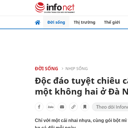
Đời sống
Thị trường
Thế giới
ĐỜI SỐNG
NHỊP SỐNG
Độc đáo tuyệt chiêu 
một không hai ở Đà 
Chỉ với một cái nhai nhựa, cùng gói bột m
kg cá đối mỗi ngày.