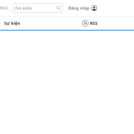
18822
Đăng nhập
Sự kiện
RSS