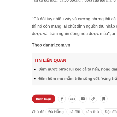
Thịt cá đối thơm và bổ dưỡng, người câu thể mang 
"Cá đối tuy nhiều vảy và xương nhưng thịt cá rấ
thì nó còn mang lại chút đỉnh nguồn thu nhập
được vài trăm nghìn đồng nếu được mùa", an
Theo dantri.com.vn
TIN LIÊN QUAN
Dầm nước bước lùi kéo cả tạ hến, nông dân
Đêm hôm mò mẫm trên sông vớt 'vàng trắn
Bình luận
Chủ đề:
Đà Nẵng
cá đối
cần thủ
Độc đá