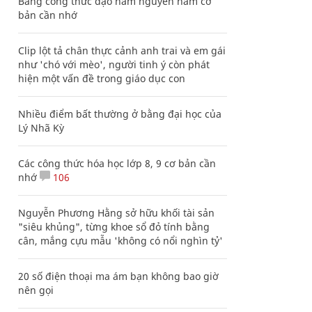
Bảng công thức đạo hàm nguyên hàm cơ
bản cần nhớ
Clip lột tả chân thực cảnh anh trai và em gái
như 'chó với mèo', người tinh ý còn phát
hiện một vấn đề trong giáo dục con
Nhiều điểm bất thường ở bằng đại học của
Lý Nhã Kỳ
Các công thức hóa học lớp 8, 9 cơ bản cần
nhớ
106
Nguyễn Phương Hằng sở hữu khối tài sản
"siêu khủng", từng khoe sổ đỏ tính bằng
cân, mắng cựu mẫu 'không có nổi nghìn tỷ'
20 số điện thoại ma ám bạn không bao giờ
nên gọi