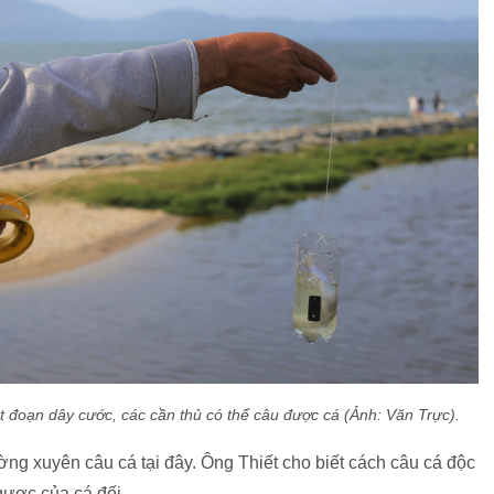
ột đoạn dây cước, các cần thủ có thể câu được cá (Ảnh: Văn Trực).
ờng xuyên câu cá tại đây. Ông Thiết cho biết cách câu cá độc
gược của cá đối.