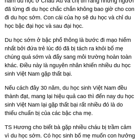
năm du học ở Châu Âu và chị tin rằng những người
đã từng đi du học chắc chắn không bao giờ cho con
đi du học sớm. Con cái của họ sẽ du học và chỉ du
học bậc đại học và sau đại học.
Du học sớm ở bậc phổ thông là bước đi mạo hiểm
nhất bởi đứa trẻ lúc đó đã bị tách ra khỏi bố mẹ
chúng quá sớm và đẩy sang môi trường hoàn toàn
khác. Điều này là nguyên nhân khiến nhiều du học
sinh Việt Nam gặp thất bại.
Nếu cách đây 30 năm, du học sinh Việt Nam đều
thành đạt, mang lại hiệu quả cao thì đến nay du học
sinh Việt Nam lại gặp thất bại rất nhiều đó là do
thiếu chuẩn bị của các bậc cha mẹ.
TS Hương cho biết bà gặp nhiều cháu bị trầm cảm
vì du học sớm. Có học sinh bố mẹ muốn con hưởng