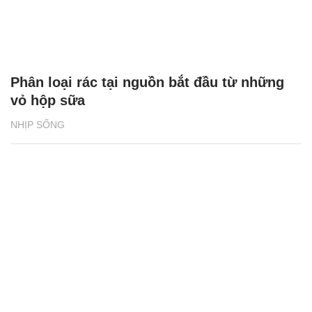
Phân loại rác tại nguồn bắt đầu từ những
vỏ hộp sữa
NHỊP SỐNG