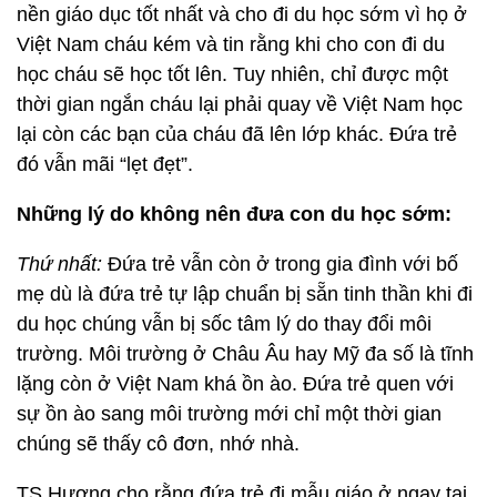
nền giáo dục tốt nhất và cho đi du học sớm vì họ ở
Việt Nam cháu kém và tin rằng khi cho con đi du
học cháu sẽ học tốt lên. Tuy nhiên, chỉ được một
thời gian ngắn cháu lại phải quay về Việt Nam học
lại còn các bạn của cháu đã lên lớp khác. Đứa trẻ
đó vẫn mãi “lẹt đẹt”.
Những lý do không nên đưa con du học sớm:
Thứ nhất:
Đứa trẻ vẫn còn ở trong gia đình với bố
mẹ dù là đứa trẻ tự lập chuẩn bị sẵn tinh thần khi đi
du học chúng vẫn bị sốc tâm lý do thay đổi môi
trường. Môi trường ở Châu Âu hay Mỹ đa số là tĩnh
lặng còn ở Việt Nam khá ồn ào. Đứa trẻ quen với
sự ồn ào sang môi trường mới chỉ một thời gian
chúng sẽ thấy cô đơn, nhớ nhà.
TS Hương cho rằng đứa trẻ đi mẫu giáo ở ngay tại