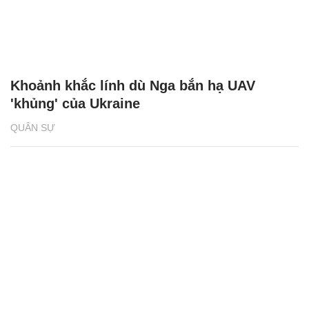
Khoảnh khắc lính dù Nga bắn hạ UAV
'khủng' của Ukraine
QUÂN SỰ