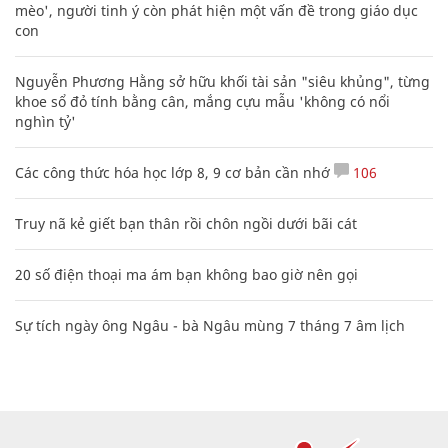
mèo', người tinh ý còn phát hiện một vấn đề trong giáo dục
con
Nguyễn Phương Hằng sở hữu khối tài sản "siêu khủng", từng
khoe sổ đỏ tính bằng cân, mắng cựu mẫu 'không có nổi
nghìn tỷ'
Các công thức hóa học lớp 8, 9 cơ bản cần nhớ
106
Truy nã kẻ giết bạn thân rồi chôn ngồi dưới bãi cát
20 số điện thoại ma ám bạn không bao giờ nên gọi
Sự tích ngày ông Ngâu - bà Ngâu mùng 7 tháng 7 âm lịch