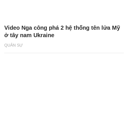
Video Nga công phá 2 hệ thống tên lửa Mỹ
ở tây nam Ukraine
QUÂN SỰ