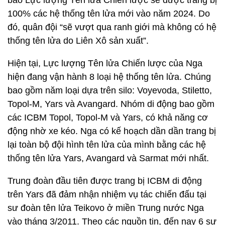
báo Lực lượng Tên lửa Chiến lược sẽ được trang bị
100% các hệ thống tên lửa mới vào năm 2024. Do
đó, quân đội “sẽ vượt qua ranh giới mà không có hệ
thống tên lửa do Liên Xô sản xuất”.
Hiện tại, Lực lượng Tên lửa Chiến lược của Nga
hiện đang vận hành 8 loại hệ thống tên lửa. Chúng
bao gồm năm loại dựa trên silo: Voyevoda, Stiletto,
Topol-M, Yars và Avangard. Nhóm di động bao gồm
các ICBM Topol, Topol-M và Yars, có khả năng cơ
động nhờ xe kéo. Nga có kế hoạch dần dần trang bị
lại toàn bộ đội hình tên lửa của mình bằng các hệ
thống tên lửa Yars, Avangard và Sarmat mới nhất.
Trung đoàn đầu tiên được trang bị ICBM di động
trên Yars đã đảm nhận nhiệm vụ tác chiến đấu tại
sư đoàn tên lửa Teikovo ở miền Trung nước Nga
vào tháng 3/2011. Theo các nguồn tin, đến nay 6 sư