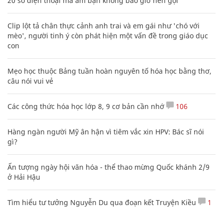
20 số điện thoại ma ám bạn không bao giờ nên gọi
Clip lột tả chân thực cảnh anh trai và em gái như 'chó với
mèo', người tinh ý còn phát hiện một vấn đề trong giáo dục
con
Mẹo học thuộc Bảng tuần hoàn nguyên tố hóa học bằng thơ,
câu nói vui vẻ
Các công thức hóa học lớp 8, 9 cơ bản cần nhớ
106
Hàng ngàn người Mỹ ân hận vì tiêm vắc xin HPV: Bác sĩ nói
gì?
Ấn tượng ngày hội văn hóa - thể thao mừng Quốc khánh 2/9
ở Hải Hậu
Tìm hiểu tư tưởng Nguyễn Du qua đoạn kết Truyện Kiều
1