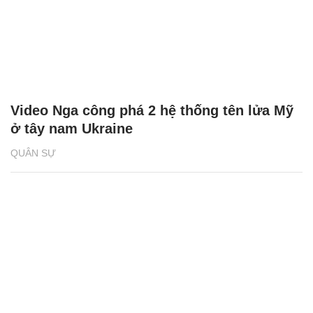
Video Nga công phá 2 hệ thống tên lửa Mỹ
ở tây nam Ukraine
QUÂN SỰ