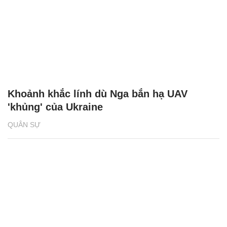
Khoảnh khắc lính dù Nga bắn hạ UAV
'khủng' của Ukraine
QUÂN SỰ