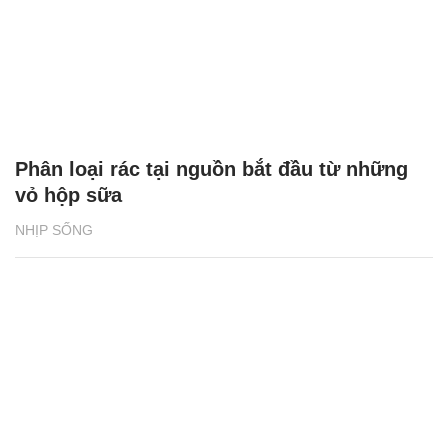
Phân loại rác tại nguồn bắt đầu từ những
vỏ hộp sữa
NHỊP SỐNG