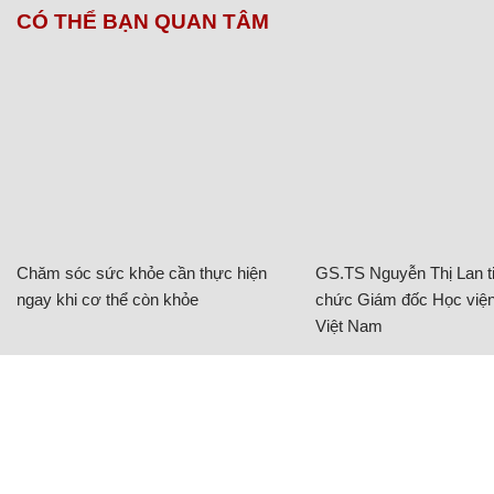
CÓ THỂ BẠN QUAN TÂM
Chăm sóc sức khỏe cần thực hiện
GS.TS Nguyễn Thị Lan ti
ngay khi cơ thể còn khỏe
chức Giám đốc Học viện
Việt Nam