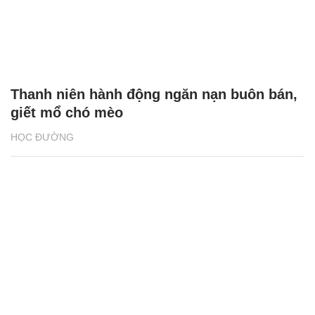
Thanh niên hành động ngăn nạn buôn bán,
giết mổ chó mèo
HỌC ĐƯỜNG