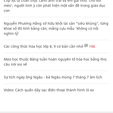
Clip lột tả chân thực cảnh anh trai và em gái như 'chó với
mèo', người tinh ý còn phát hiện một vấn đề trong giáo dục
con
Nguyễn Phương Hằng sở hữu khối tài sản "siêu khủng", từng
khoe sổ đỏ tính bằng cân, mắng cựu mẫu 'không có nổi
nghìn tỷ'
Các công thức hóa học lớp 8, 9 cơ bản cần nhớ
106
Mẹo học thuộc Bảng tuần hoàn nguyên tố hóa học bằng thơ,
câu nói vui vẻ
Sự tích ngày ông Ngâu - bà Ngâu mùng 7 tháng 7 âm lịch
Video: Cách quấn dây sạc điện thoại thành hình lò xo