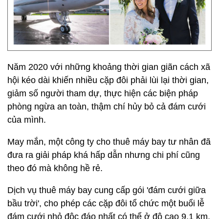
Năm 2020 với những khoảng thời gian giãn cách xã
hội kéo dài khiến nhiều cặp đôi phải lùi lại thời gian,
giảm số người tham dự, thực hiện các biện pháp
phòng ngừa an toàn, thậm chí hủy bỏ cả đám cưới
của mình.
May mắn, một công ty cho thuê máy bay tư nhân đã
đưa ra giải pháp khá hấp dẫn nhưng chi phí cũng
theo đó mà không hề rẻ.
Dịch vụ thuê máy bay cung cấp gói 'đám cưới giữa
bầu trời', cho phép các cặp đôi tổ chức một buổi lễ
đám cưới nhỏ độc đáo nhất có thể ở độ cao 9,1 km.