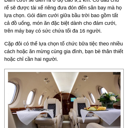
Đám cưới sẽ diễn ra ở độ cao 9,1 km. Cô dâu chú
rể sẽ được tài xế riêng đưa đón đến sân bay mà họ
lựa chọn. Gói đám cưới giữa bầu trời bao gồm tất
cả đồ uống, món ăn đặc biệt dành cho đám cưới,
trên máy bay có sức chứa tối đa 16 người.
Cặp đôi có thể lựa chọn tổ chức bữa tiệc theo nhiều
cách hoặc ăn mừng cùng gia đình, bạn bè thân thiết
hoặc chỉ cần hai người.