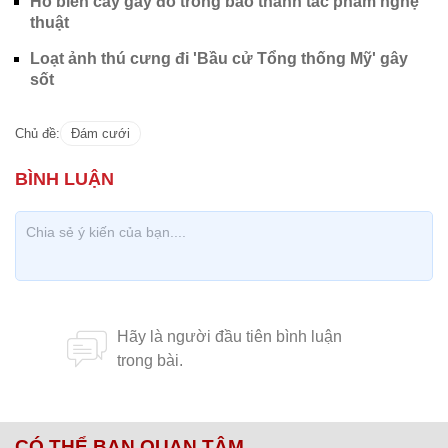
Hô biến cây gãy đổ trong bão thành tác phẩm nghệ
thuật
Loạt ảnh thú cưng đi 'Bầu cử Tổng thống Mỹ' gây
sốt
Chủ đề:
Đám cưới
CÓ THỂ BẠN QUAN TÂM