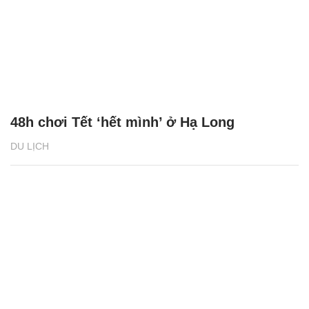
48h chơi Tết ‘hết mình’ ở Hạ Long
DU LỊCH