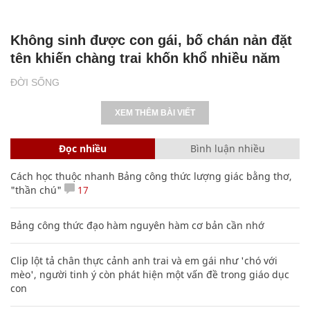
Không sinh được con gái, bố chán nản đặt
tên khiến chàng trai khốn khổ nhiều năm
ĐỜI SỐNG
XEM THÊM BÀI VIẾT
Đọc nhiều
Bình luận nhiều
Cách học thuộc nhanh Bảng công thức lượng giác bằng thơ,
"thần chú"
17
Bảng công thức đạo hàm nguyên hàm cơ bản cần nhớ
Clip lột tả chân thực cảnh anh trai và em gái như 'chó với
mèo', người tinh ý còn phát hiện một vấn đề trong giáo dục
con