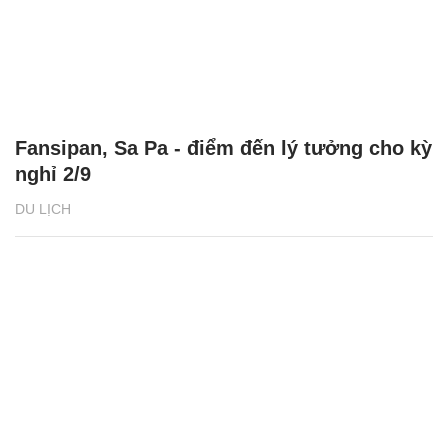
Fansipan, Sa Pa - điểm đến lý tưởng cho kỳ
nghỉ 2/9
DU LỊCH