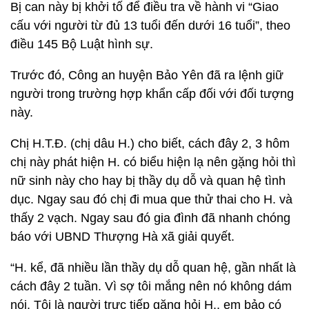
Bị can này bị khởi tố để điều tra về hành vi “Giao
cấu với người từ đủ 13 tuổi đến dưới 16 tuổi”, theo
điều 145 Bộ Luật hình sự.
Trước đó, Công an huyện Bảo Yên đã ra lệnh giữ
người trong trường hợp khẩn cấp đối với đối tượng
này.
Chị H.T.Đ. (chị dâu H.) cho biết, cách đây 2, 3 hôm
chị này phát hiện H. có biểu hiện lạ nên gặng hỏi thì
nữ sinh này cho hay bị thầy dụ dỗ và quan hệ tình
dục. Ngay sau đó chị đi mua que thử thai cho H. và
thấy 2 vạch. Ngay sau đó gia đình đã nhanh chóng
báo với UBND Thượng Hà xã giải quyết.
“H. kể, đã nhiều lần thầy dụ dỗ quan hệ, gần nhất là
cách đây 2 tuần. Vì sợ tôi mắng nên nó không dám
nói. Tôi là người trực tiếp gặng hỏi H., em bảo có