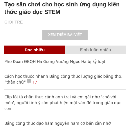
Tạo sân chơi cho học sinh ứng dụng kiến
thức giáo dục STEM
GIỚI TRẺ
XEM THÊM BÀI VIẾT
Đọc nhiều
Bình luận nhiều
Phó Đoàn ĐBQH Hà Giang Vương Ngọc Hà bị kỷ luật
Cách học thuộc nhanh Bảng công thức lượng giác bằng thơ,
"thần chú"
17
Clip lột tả chân thực cảnh anh trai và em gái như 'chó với
mèo', người tinh ý còn phát hiện một vấn đề trong giáo dục
con
Bảng công thức đạo hàm nguyên hàm cơ bản cần nhớ