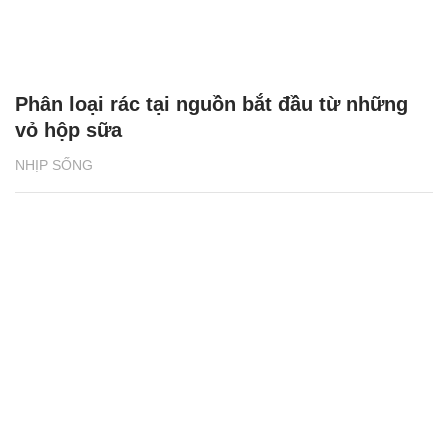
Phân loại rác tại nguồn bắt đầu từ những
vỏ hộp sữa
NHỊP SỐNG