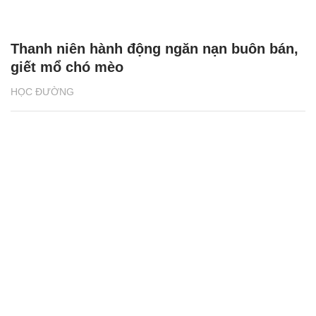
Thanh niên hành động ngăn nạn buôn bán,
giết mổ chó mèo
HỌC ĐƯỜNG