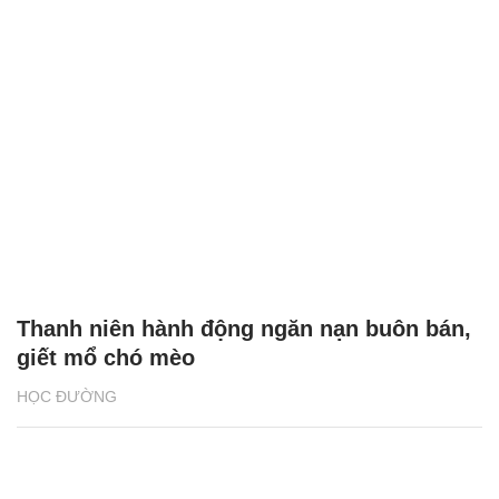
Thanh niên hành động ngăn nạn buôn bán,
giết mổ chó mèo
HỌC ĐƯỜNG