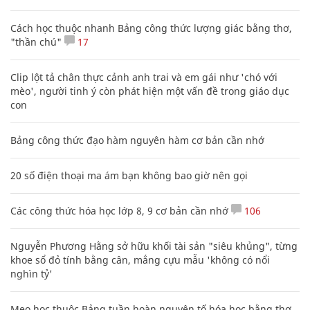
Cách học thuộc nhanh Bảng công thức lượng giác bằng thơ,
"thần chú"
17
Clip lột tả chân thực cảnh anh trai và em gái như 'chó với
mèo', người tinh ý còn phát hiện một vấn đề trong giáo dục
con
Bảng công thức đạo hàm nguyên hàm cơ bản cần nhớ
20 số điện thoại ma ám bạn không bao giờ nên gọi
Các công thức hóa học lớp 8, 9 cơ bản cần nhớ
106
Nguyễn Phương Hằng sở hữu khối tài sản "siêu khủng", từng
khoe sổ đỏ tính bằng cân, mắng cựu mẫu 'không có nổi
nghìn tỷ'
Mẹo học thuộc Bảng tuần hoàn nguyên tố hóa học bằng thơ,