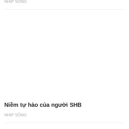
NHỊP SỐNG
Niềm tự hào của người SHB
NHỊP SỐNG