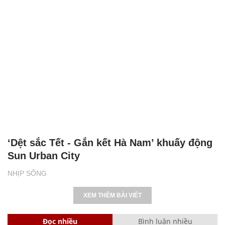
‘Dệt sắc Tết - Gắn kết Hà Nam’ khuấy động
Sun Urban City
NHỊP SỐNG
XEM THÊM BÀI VIẾT
Đọc nhiều
Bình luận nhiều