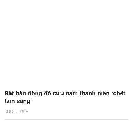
Bật báo động đỏ cứu nam thanh niên ‘chết
lâm sàng’
KHỎE - ĐẸP