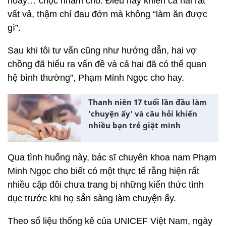
hoay… chọc nhầm chỗ. Điều này khiến cả hai rất
vất vả, thậm chí đau đớn mà không “làm ăn được
gì”.
Sau khi tôi tư vấn cũng như hướng dẫn, hai vợ
chồng đã hiểu ra vấn đề và cả hai đã có thể quan
hệ bình thường”, Phạm Minh Ngọc cho hay.
Thanh niên 17 tuổi lần đầu làm
'chuyện ấy' và câu hỏi khiến
nhiều bạn trẻ giật mình
Qua tình huống này, bác sĩ chuyên khoa nam Phạm
Minh Ngọc cho biết có một thực tế rằng hiện rất
nhiều cặp đôi chưa trang bị những kiến thức tình
dục trước khi họ sẵn sàng làm chuyện ấy.
Theo số liệu thống kê của UNICEF Việt Nam, ngày