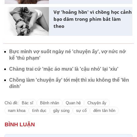
Vợ 'hoảng hồn' vì chồng học cảnh
bạo dâm trong phim bắt làm
theo
Bực mình vợ suốt ngày né 'chuyện ấy', vợ nức nở
kể 'thủ phạm'
Chàng trai cứ 'mặc áo mưa' là 'cậu nhỏ' lại 'xỉu'
Chồng làm 'chuyện ấy' tới mệt thì xỉu không thể 'lên
đỉnh'
Chủ đề:
Bác sĩ
Bệnh nhân
Quan hệ
Chuyện ấy
nam khoa
tình dục
gãy súng
sự cố
đêm tân hôn