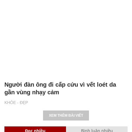
Người đàn ông đi cấp cứu vì vết loét da
gần vùng nhạy cảm
KHỎE - ĐẸP
XEM THÊM BÀI VIẾT
Đọc nhiều
Bình luận nhiều