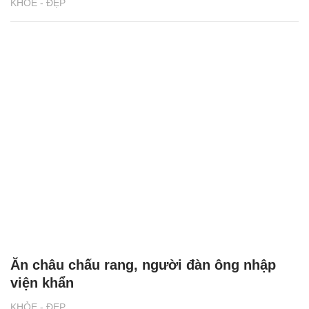
KHỎE - ĐẸP
Ăn châu chấu rang, người đàn ông nhập
viện khẩn
KHỎE - ĐẸP