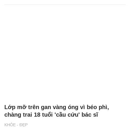
Lớp mỡ trên gan vàng óng vì béo phì,
chàng trai 18 tuổi 'cầu cứu' bác sĩ
KHỎE - ĐẸP