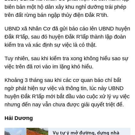
biên bản một hộ dân xây khu nghỉ dưỡng trái phép
trên đất rừng bán ngập thủy điện Đắk R’tih.
UBND xã Nhân Cơ đã gửi báo cáo lên UBND huyện
Đắk R’lấp, sau đó huyện Đắk R’lấp thành lập đoàn
kiểm tra và xác định sự việc là có thật.
Tuy nhiên, sau khi kiểm tra xong không hiểu sao sự
việc trên đã rơi vào im lặng khó hiểu.
Khoảng 3 tháng sau khi các cơ quan báo chí bất
ngờ phát hiện sự việc và thông tin, lúc này UBND
huyện Đắk R’lấp mới bắt đầu vào cuộc xử lý vụ việc
nhưng đến nay vẫn chưa được giải quyết triệt để.
Hải Dương
Vụ tự ý mở đường, dựng nhà