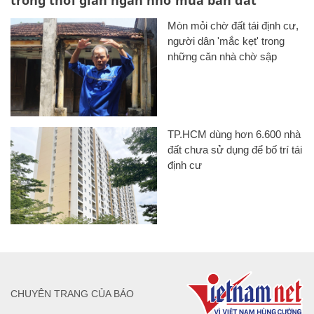
trong thời gian ngắn nhờ mua bán đất
Mòn mỏi chờ đất tái định cư,
người dân 'mắc kẹt' trong
những căn nhà chờ sập
TP.HCM dùng hơn 6.600 nhà
đất chưa sử dụng để bố trí tái
định cư
CHUYÊN TRANG CỦA BÁO