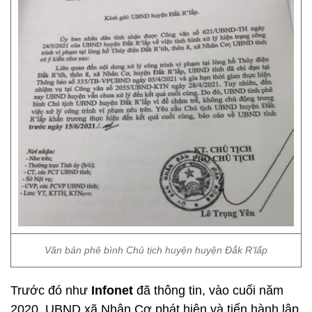
Văn bản phê bình Chủ tịch huyện huyện Đắk R’lấp
Trước đó như
Infonet
đã thông tin, vào cuối năm
2020, UBND xã Nhân Cơ phát hiện và tiến hành lập