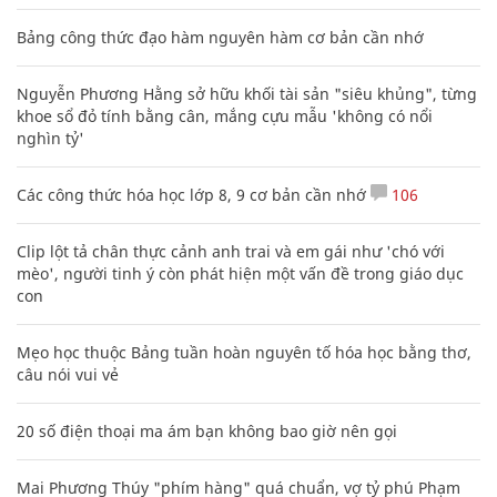
Bảng công thức đạo hàm nguyên hàm cơ bản cần nhớ
Nguyễn Phương Hằng sở hữu khối tài sản "siêu khủng", từng
khoe sổ đỏ tính bằng cân, mắng cựu mẫu 'không có nổi
nghìn tỷ'
Các công thức hóa học lớp 8, 9 cơ bản cần nhớ
106
Clip lột tả chân thực cảnh anh trai và em gái như 'chó với
mèo', người tinh ý còn phát hiện một vấn đề trong giáo dục
con
Mẹo học thuộc Bảng tuần hoàn nguyên tố hóa học bằng thơ,
câu nói vui vẻ
20 số điện thoại ma ám bạn không bao giờ nên gọi
Mai Phương Thúy "phím hàng" quá chuẩn, vợ tỷ phú Phạm