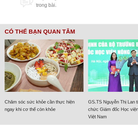
CÓ THỂ BẠN QUAN TÂM
Chăm sóc sức khỏe cần thực hiện
GS.TS Nguyễn Thị Lan ti
ngay khi cơ thể còn khỏe
chức Giám đốc Học viện
Việt Nam