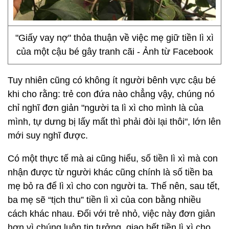
"Giấy vay nợ" thỏa thuận về việc mẹ giữ tiền lì xì
của một cậu bé gây tranh cãi - Ảnh từ Facebook
Tuy nhiên cũng có không ít người bênh vực cậu bé
khi cho rằng: trẻ con đứa nào chẳng vậy, chúng nó
chỉ nghĩ đơn giản "người ta lì xì cho mình là của
mình, tự dưng bị lấy mất thì phải đòi lại thôi", lớn lên
mới suy nghĩ được.
Có một thực tế mà ai cũng hiểu, số tiền lì xì mà con
nhận được từ người khác cũng chính là số tiền ba
mẹ bỏ ra để lì xì cho con người ta. Thế nên, sau tết,
ba mẹ sẽ “tịch thu” tiền lì xì của con bằng nhiều
cách khác nhau. Đối với trẻ nhỏ, việc này đơn giản
hơn vì chúng luôn tin tưởng, giao hết tiền lì xì cho