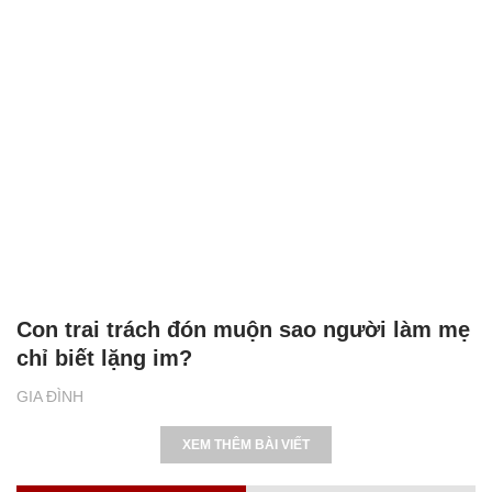
Con trai trách đón muộn sao người làm mẹ
chỉ biết lặng im?
GIA ĐÌNH
XEM THÊM BÀI VIẾT