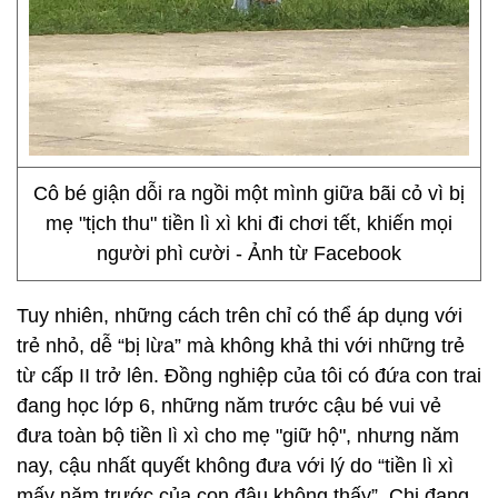
Cô bé giận dỗi ra ngồi một mình giữa bãi cỏ vì bị
mẹ "tịch thu" tiền lì xì khi đi chơi tết, khiến mọi
người phì cười - Ảnh từ Facebook
Tuy nhiên, những cách trên chỉ có thể áp dụng với
trẻ nhỏ, dễ “bị lừa” mà không khả thi với những trẻ
từ cấp II trở lên. Đồng nghiệp của tôi có đứa con trai
đang học lớp 6, những năm trước cậu bé vui vẻ
đưa toàn bộ tiền lì xì cho mẹ "giữ hộ", nhưng năm
nay, cậu nhất quyết không đưa với lý do “tiền lì xì
mấy năm trước của con đâu không thấy”. Chị đang