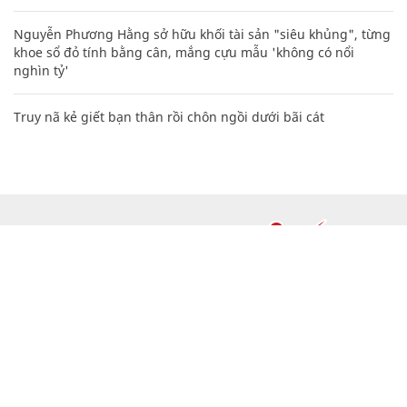
Nguyễn Phương Hằng sở hữu khối tài sản "siêu khủng", từng
khoe sổ đỏ tính bằng cân, mắng cựu mẫu 'không có nổi
nghìn tỷ'
Truy nã kẻ giết bạn thân rồi chôn ngồi dưới bãi cát
CHUYÊN TRANG CỦA BÁO
Tòa soạn: Tòa nhà Cục Tần Số, 115 Trần Duy Hưng Hà Nội
Giấy phép hoạt động báo chí: Số 09/GP-BTTTT, Bộ Thông tin và
Truyền thông cấp ngày 07/01/2019.
0916118822
Hotline nội dung: