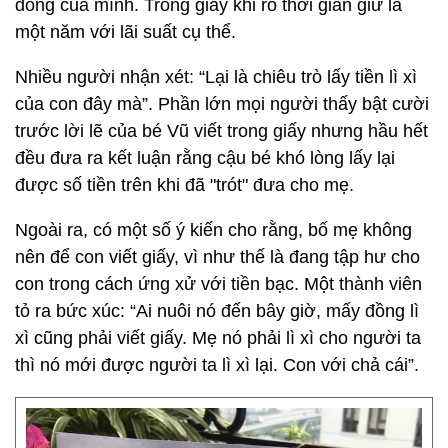
đồng của mình. Trong giấy khi rõ thời gian giữ là
một năm với lãi suất cụ thể.
Nhiều người nhận xét: “Lại là chiêu trò lấy tiền lì xì
của con đây mà”. Phần lớn mọi người thấy bật cười
trước lời lẽ của bé Vũ viết trong giấy nhưng hầu hết
đều đưa ra kết luận rằng cậu bé khó lòng lấy lại
được số tiền trên khi đã "trót" đưa cho mẹ.
Ngoài ra, có một số ý kiến cho rằng, bố mẹ không
nên để con viết giấy, vì như thế là đang tập hư cho
con trong cách ứng xử với tiền bạc. Một thành viên
tỏ ra bức xúc: “Ai nuôi nó đến bây giờ, mấy đồng lì
xì cũng phải viết giấy. Mẹ nó phải lì xì cho người ta
thì nó mới được người ta lì xì lại. Con với chả cái”.