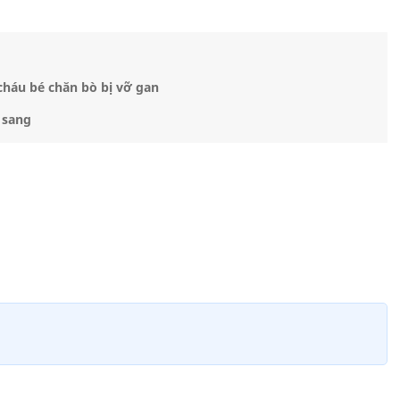
cháu bé chăn bò bị vỡ gan
 sang