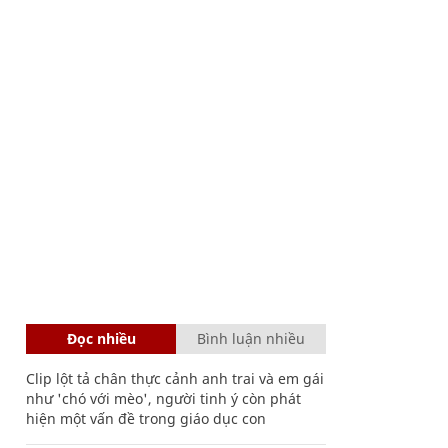
Đọc nhiều
Bình luận nhiều
Clip lột tả chân thực cảnh anh trai và em gái
như 'chó với mèo', người tinh ý còn phát
hiện một vấn đề trong giáo dục con