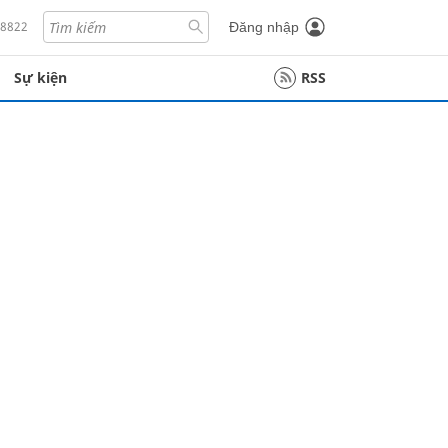
18822
Đăng nhập
Sự kiện
RSS