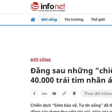
Đời sống
Thị trường
Thế giới
ĐỜI SỐNG
Đằng sau những “chiế
40.000 trái tim nhân á
Chiến dịch “Sớm bảo vệ, Tự tin sống” đã t
đồng xây dựng thư viện tóc giả, giúp xóa