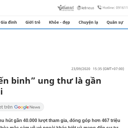
Hotline: 09161
Gia đình
Giới trẻ
Khỏe - đẹp
Chuyện lạ
Quân sự
23/09/2020 15:35 (GMT+07:00)
n binh” ung thư là gần
i
hu hút gần 40.000 lượt tham gia, đóng góp hơn 467 triệu
 nhòa mặc cảm về vẻ ngoài khác biệt và mang đến sự tự