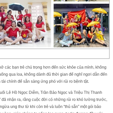
hở các bạn trẻ chú trọng hơn đến sức khỏe của mình, không
uống qua loa, không dành đủ thời gian để nghĩ ngơi dẫn đến
 tài chính để sẵn sàng ứng phó với rủi ro bệnh tật.
ẻ tuổi Lê Hồ Ngọc Diễm, Trần Bảo Ngọc và Triệu Thị Thanh
 đã nhận ra, rằng cuộc đời có những rủi ro khó lường trước,
ừa ung thư từ khi còn trẻ và luôn “thủ sẵn” một gói bảo