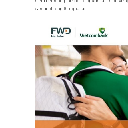
hiểm bệnh ung thư để có nguồn tài chính vững
căn bệnh ung thư quái ác.