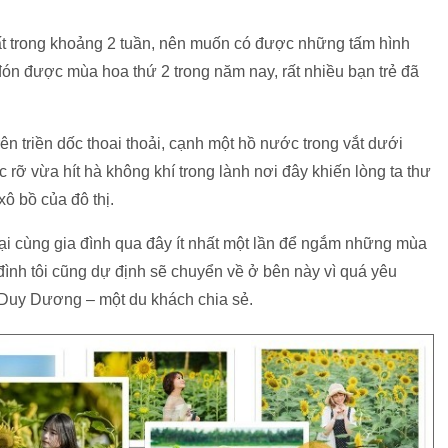
t trong khoảng 2 tuần, nên muốn có được những tấm hình
đón được mùa hoa thứ 2 trong năm nay, rất nhiều bạn trẻ đã
triền dốc thoai thoải, cạnh một hồ nước trong vắt dưới
ỡ vừa hít hà không khí trong lành nơi đây khiến lòng ta thư
xô bồ của đô thị.
lại cùng gia đình qua đây ít nhất một lần để ngắm những mùa
đình tôi cũng dự định sẽ chuyển về ở bên này vì quá yêu
, Duy Dương – một du khách chia sẻ.