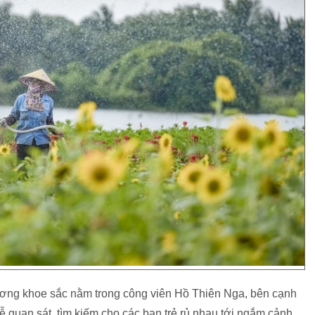
ơng khoe sắc nằm trong công viên Hồ Thiên Nga, bên cạnh
dễ quan sát, tìm kiếm cho các bạn trẻ rủ nhau tới ngắm cảnh,