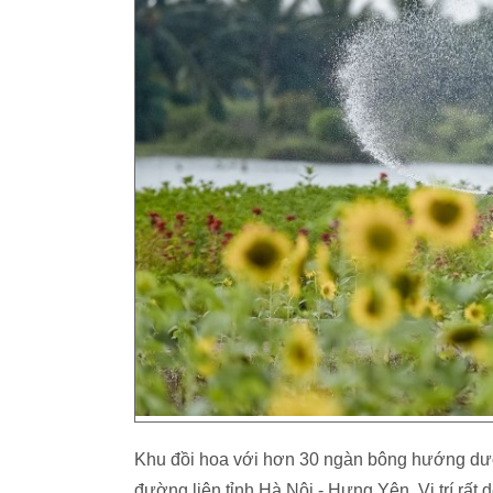
Khu đồi hoa với hơn 30 ngàn bông hướng dư
đường liên tỉnh Hà Nội - Hưng Yên. Vị trí rất 