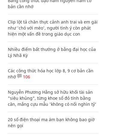
Bảng công thức đạo hàm nguyên hàm cơ
bản cần nhớ
Clip lột tả chân thực cảnh anh trai và em gái
như 'chó với mèo', người tinh ý còn phát
hiện một vấn đề trong giáo dục con
Nhiều điểm bất thường ở bằng đại học của
Lý Nhã Kỳ
Các công thức hóa học lớp 8, 9 cơ bản cần
nhớ
106
Nguyễn Phương Hằng sở hữu khối tài sản
"siêu khủng", từng khoe sổ đỏ tính bằng
cân, mắng cựu mẫu 'không có nổi nghìn tỷ'
20 số điện thoại ma ám bạn không bao giờ
nên gọi