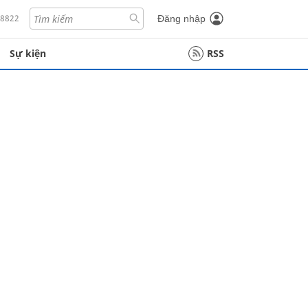
18822
Đăng nhập
Sự kiện
RSS