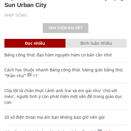
Sun Urban City
NHỊP SỐNG
XEM THÊM BÀI VIẾT
Đọc nhiều
Bình luận nhiều
Bảng công thức đạo hàm nguyên hàm cơ bản cần nhớ
Cách học thuộc nhanh Bảng công thức lượng giác bằng thơ,
"thần chú"
17
Clip lột tả chân thực cảnh anh trai và em gái như 'chó với
mèo', người tinh ý còn phát hiện một vấn đề trong giáo dục
con
20 số điện thoại ma ám bạn không bao giờ nên gọi