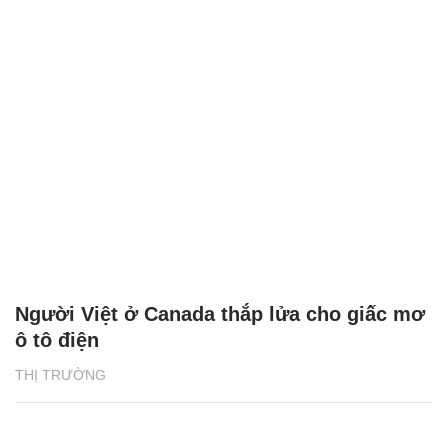
Người Việt ở Canada thắp lửa cho giấc mơ
ô tô điện
THỊ TRƯỜNG