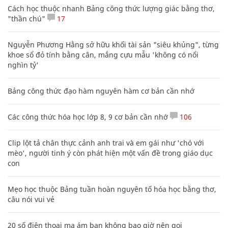
Cách học thuộc nhanh Bảng công thức lượng giác bằng thơ,
"thần chú"
17
Nguyễn Phương Hằng sở hữu khối tài sản "siêu khủng", từng
khoe sổ đỏ tính bằng cân, mắng cựu mẫu 'không có nổi
nghìn tỷ'
Bảng công thức đạo hàm nguyên hàm cơ bản cần nhớ
Các công thức hóa học lớp 8, 9 cơ bản cần nhớ
106
Clip lột tả chân thực cảnh anh trai và em gái như 'chó với
mèo', người tinh ý còn phát hiện một vấn đề trong giáo dục
con
Mẹo học thuộc Bảng tuần hoàn nguyên tố hóa học bằng thơ,
câu nói vui vẻ
20 số điện thoại ma ám bạn không bao giờ nên gọi