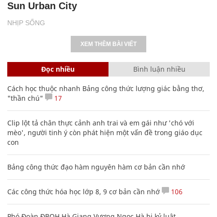
Sun Urban City
NHỊP SỐNG
XEM THÊM BÀI VIẾT
Đọc nhiều
Bình luận nhiều
Cách học thuộc nhanh Bảng công thức lượng giác bằng thơ,
"thần chú"
17
Clip lột tả chân thực cảnh anh trai và em gái như 'chó với
mèo', người tinh ý còn phát hiện một vấn đề trong giáo dục
con
Bảng công thức đạo hàm nguyên hàm cơ bản cần nhớ
Các công thức hóa học lớp 8, 9 cơ bản cần nhớ
106
Phó Đoàn ĐBQH Hà Giang Vương Ngọc Hà bị kỷ luật