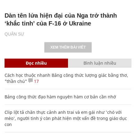
Dàn tên lửa hiện đại của Nga trở thành
‘khắc tinh’ của F-16 ở Ukraine
QUÂN SỰ
XEM THÊM BÀI VIẾT
Đọc nhiều
Bình luận nhiều
Cách học thuộc nhanh Bảng công thức lượng giác bằng thơ,
"thần chú"
17
Bảng công thức đạo hàm nguyên hàm cơ bản cần nhớ
Clip lột tả chân thực cảnh anh trai và em gái như 'chó với
mèo', người tinh ý còn phát hiện một vấn đề trong giáo dục
con