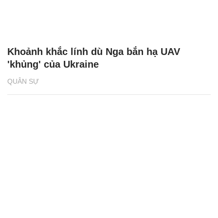
Khoảnh khắc lính dù Nga bắn hạ UAV
'khủng' của Ukraine
QUÂN SỰ