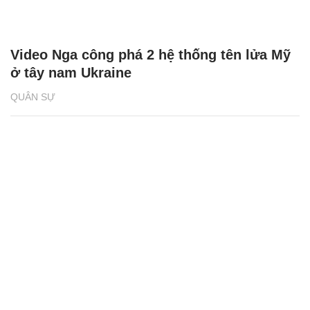
Video Nga công phá 2 hệ thống tên lửa Mỹ
ở tây nam Ukraine
QUÂN SỰ